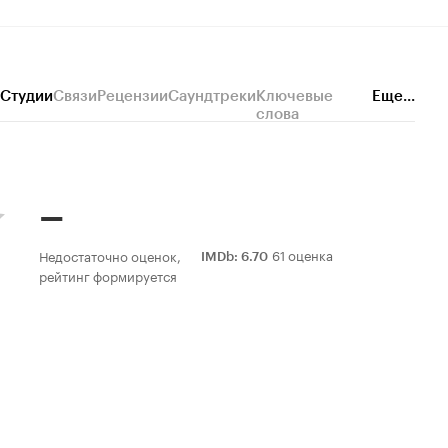
Студии
Связи
Рецензии
Саундтреки
Ключевые
Еще...
слова
–
61 оценка
Недостаточно оценок,
IMDb
:
6.70
рейтинг формируется