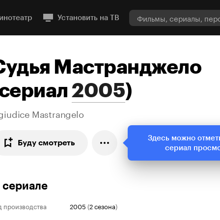
инотеатр
Установить на ТВ
Судья Мастранджело
сериал
2005
)
 giudice Mastrangelo
Здесь можно отмет
Буду смотреть
сериал просм
 сериале
д производства
2005
(
2 сезона
)