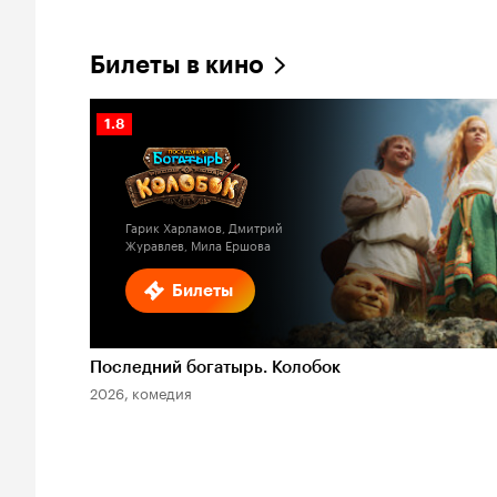
Билеты в кино
Рейтинг
1.8
Кинопоиска
1.8
Гарик Харламов, Дмитрий
Журавлев, Мила Ершова
Билеты
Последний богатырь. Колобок
2026, комедия