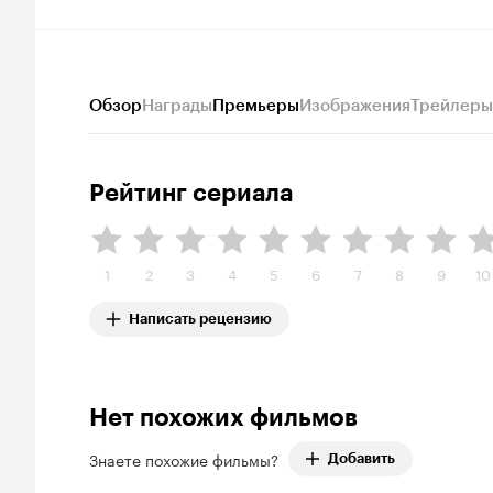
Обзор
Награды
Премьеры
Изображения
Трейлеры
Рейтинг сериала
1
2
3
4
5
6
7
8
9
10
Написать рецензию
Нет похожих фильмов
Знаете похожие фильмы?
Добавить