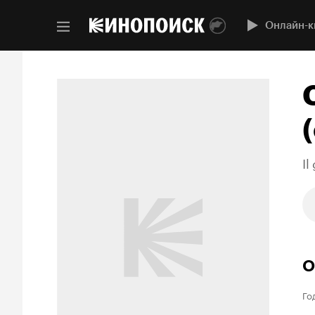
Онлайн-к
(
Il
О
Го