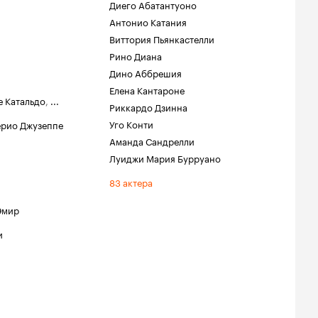
Диего Абатантуоно
Антонио Катания
Виттория Пьянкастелли
Рино Диана
Дино Аббрешия
Елена Кантароне
е Катальдо
,
...
Риккардо Дзинна
Уго Конти
ерио Джузеппе
Аманда Сандрелли
Луиджи Мария Бурруано
83 актера
Эмир
и