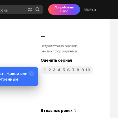
Попробовать
Войти
Плюс
–
Недостаточно оценок,
рейтинг формируется
Оценить сериал
1
2
3
4
5
6
7
8
9
10
ить фильм или
отренным
В главных ролях