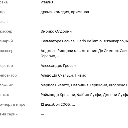
рана
Италия
нр
драма
,
комедия
,
криминал
оган
—
жиссер
Энрико Олдоини
енарий
Сальваторе Басиле
,
Carlo Bellamio
,
Джанкарло Д
одюсер
Анджело Риццоли мл.
,
Антонио Де Симоне
,
Сав
Гарасио
,
...
ератор
Алессандро Гросси
мпозитор
Альдо Ди Скальци
,
Пивио
дожник
Мариса Риззато
,
Патриция Керикони
,
Флоренс 
нтаж
Раймондо Крочани
,
Фабио Лутфи
,
Дженни Лутф
емьера в мире
12 декабря 2005
,
...
емя серии
—