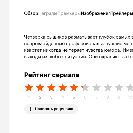
Обзор
Награды
Премьеры
Изображения
Трейлеры
Четверка сыщиков разматывает клубок самых з
непревзойденные профессионалы, лучшие менты
квартет никогда не теряет чувства юмора. Им
выходы из любых ситуаций. Они охраняют зако
Рейтинг сериала
1
2
3
4
5
6
7
8
9
10
Написать рецензию