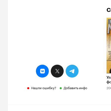
С
Р
К
5
Ул
фо
Нашли ошибку?
Добавить инфо
20