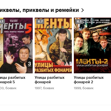
иквелы, приквелы и ремейки
ейтинг
Рейтинг
Рейтинг
5.1
6.7
6.1
инопоиска
Кинопоиска
Кинопоиска
.1
6.7
6.1
ицы разбитых
Улицы разбитых
Улицы разбитых
нарей 5
фонарей
фонарей 2
03, боевик
1997, боевик
1999, боевик