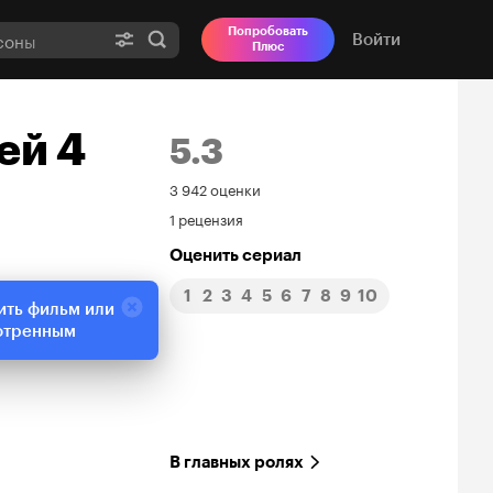
Попробовать
Войти
Плюс
ей 4
5.3
Рейтинг
3 942 оценки
1 рецензия
Кинопоиска
Оценить сериал
5.3
1
2
3
4
5
6
7
8
9
10
ить фильм или
отренным
В главных ролях