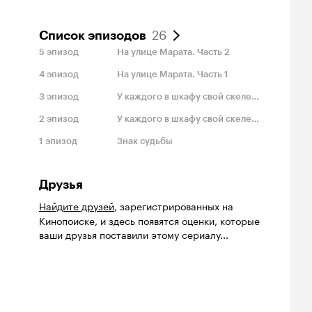
26
Список эпизодов
5
эпизод
На улице Марата. Часть 2
4
эпизод
На улице Марата. Часть 1
3
эпизод
У каждого в шкафу свой скелет. Часть 2
2
эпизод
У каждого в шкафу свой скелет. Часть 1
1
эпизод
Знак судьбы
Друзья
Найдите друзей
, зарегистрированных на
Кинопоиске, и здесь появятся оценки, которые
ваши друзья поставили этому сериалу...