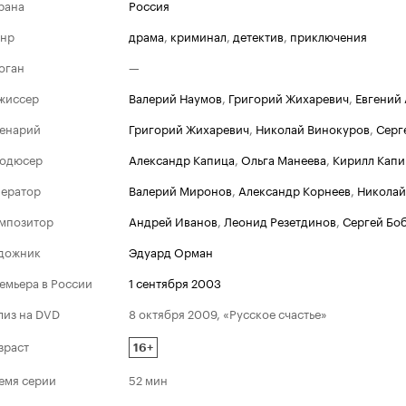
рана
Россия
нр
драма
,
криминал
,
детектив
,
приключения
оган
—
жиссер
Валерий Наумов
,
Григорий Жихаревич
,
Евгений
енарий
Григорий Жихаревич
,
Николай Винокуров
,
Серг
одюсер
Александр Капица
,
Ольга Манеева
,
Кирилл Капи
ератор
Валерий Миронов
,
Александр Корнеев
,
Николай
мпозитор
Андрей Иванов
,
Леонид Резетдинов
,
Сергей Бо
дожник
Эдуард Орман
емьера в России
1 сентября 2003
лиз на DVD
8 октября 2009, «Русское счастье»
зраст
16+
емя серии
52 мин