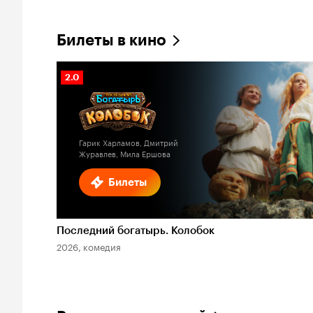
Билеты в кино
Рейтинг
2.0
Кинопоиска
2.0
Гарик Харламов, Дмитрий
Журавлев, Мила Ершова
Билеты
Последний богатырь. Колобок
2026, комедия