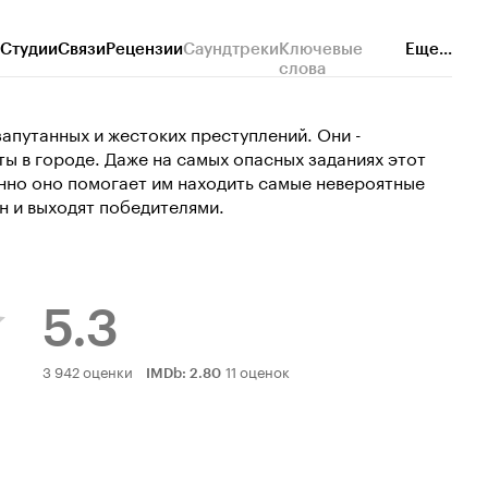
Студии
Связи
Рецензии
Саундтреки
Ключевые
Еще...
слова
апутанных и жестоких преступлений. Они -
 в городе. Даже на самых опасных заданиях этот
енно оно помогает им находить самые невероятные
н и выходят победителями.
5.3
Рейтинг
3 942 оценки
11 оценок
IMDb
:
2.80
Кинопоиска
5.3