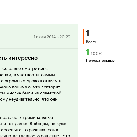
1
Положительная
1 июля 2014 в 20:29
Всего
рецензия
1
100
%
еть интересно
Положительные
 всё равно смотрится с
зонам, в частности, самым
 с огромным удовольствием и
расно понимаю, что повторить
ры многие были из советской
ому неудивительно, что они
анрах, есть криминальные
 и так далее. В общем, не хуже
героев что-то развивалось в
нечно же главное украшение - это