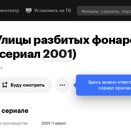
инотеатр
Установить на ТВ
Улицы разбитых фонар
сериал
2001
)
6+
Здесь можно отмет
Буду смотреть
сериал просм
 сериале
д производства
2001
(
1 сезон
)