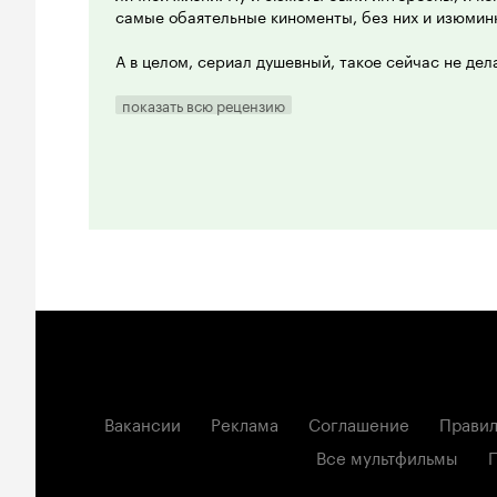
самые обаятельные киноменты, без них и изюминк
А в целом, сериал душевный, такое сейчас не дел
здесь уже нет таких ярких диалогов и сюжетов, ка
менее смотрится с удовольствием.
показать всю рецензию
9 из 10
Вакансии
Реклама
Соглашение
Правил
Все мультфильмы