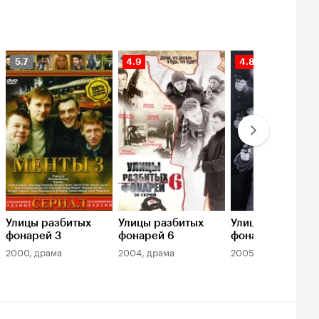
Рейтинг
Рейтинг
Рейтинг
5.7
4.9
4.8
Кинопоиска
Кинопоиска
Кинопоиска
5.7
4.9
4.8
Улицы разбитых
Улицы разбитых
Улицы разбитых
фонарей 3
фонарей 6
фонарей 7
2000, драма
2004, драма
2005, боевик