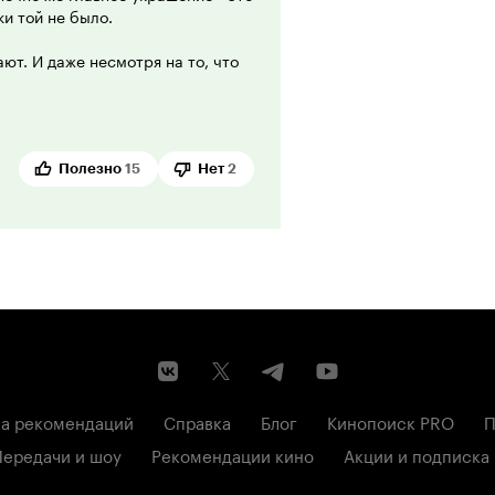
и той не было.
ают. И даже несмотря на то, что
к в первых сериях, но тем не
Полезно
15
Нет
2
а рекомендаций
Справка
Блог
Кинопоиск PRO
П
Передачи и шоу
Рекомендации кино
Акции и подписка