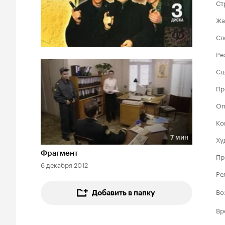
Ст
Жа
Сл
Ре
Сц
Пр
Оп
Ко
7 мин
Ху
Длительность 7 мин
Фрагмент
Пр
6 декабря 2012
Ре
Во
Добавить в папку
Вр