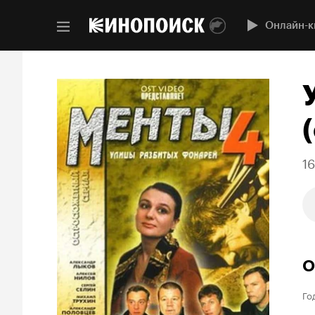
Онлайн-к
(
1
О
Го