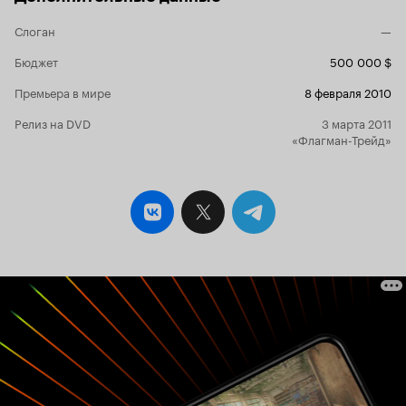
радовать. Актёрский состав подобран очень
удачно – их игре веришь, им сочувствуешь, за
Слоган
—
них переживаешь, в них влюбляешься, их
помнишь. Единственным исключением я бы
Бюджет
500 000 $
назвала Анатолия Руденко, который, как мне
показалось, не до конца раскрыл своего героя.
Премьера в мире
8 февраля 2010
Огромным плюсом фильма является наличие
Релиз на DVD
замечательных романсов, которые дополняют
3 марта 2011
героиню и помогать лучше узнать её. 8 из 10
«Флагман-Трейд»