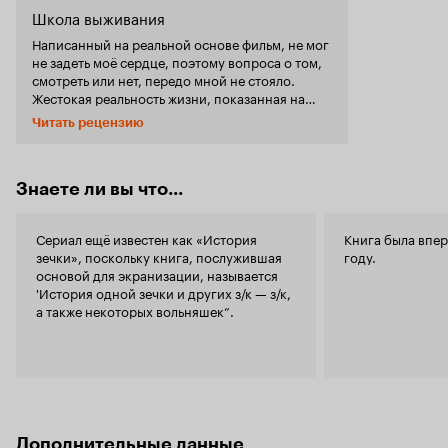
Школа выживания
Написанный на реальной основе фильм, не мог
не задеть моё сердце, поэтому вопроса о том,
смотреть или нет, передо мной не стояло.
Жестокая реальность жизни, показанная на
экране, заставляет задуматься над её смыслом
Читать рецензию
и даёт надежду на веру в будущее. Несмотря на
все ужасы, конец фильма оставляет после
просмотра чувство гордости за людей,
которые выжили в то время. Персонажи фильма
Знаете ли вы что...
прописаны просто замечательно. Наверное,
этому способствовало то, что главная героиня
Сериал ещё известен как «История
Книга была впер
– реально существовавшая женщина, сумевшая
зечки», поскольку книга, послужившая
году.
пережить все тягости и лишения
основой для экранизации, называется
послевоенного времени и репрессий. Она
'История одной зечки и других з/к — з/к,
стала прототипом главной героини. Вера -
а также некоторых вольняшек”.
живая, что не может не тронуть. Во многих
фильмах делается акцент на то, что, испытав
предательство, попав в места не столь
отдалённые, герои закрываются в себе,
начинают не любить мир, занимаются
чрезмерным самокопанием. Вера же поступила
с точностью до наоборот - она продолжала
жить, улыбаться и верить, что не может не
Дополнительные данные