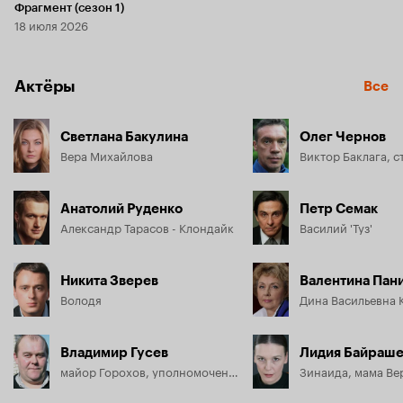
Фрагмент (сезон 1)
18 июля 2026
Актёры
Все
Светлана Бакулина
Олег Чернов
Вера Михайлова
Анатолий Руденко
Петр Семак
Александр Тарасов - Клондайк
Василий 'Туз'
Никита Зверев
Валентина Пан
Володя
Владимир Гусев
Лидия Байраше
майор Горохов, уполномоченный
Зинаида, мама Ве