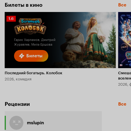
Билеты в кино
Все
Рейтинг
1.6
Кинопоиска
1.6
Гарик Харламов, Дмитрий
Журавлев, Мила Ершова
Билеты
Последний богатырь. Колобок
Смеша
2026, комедия
вселе
2026, 
Рецензии
Все
mslupin