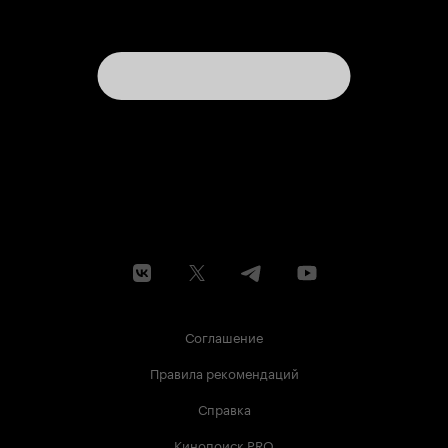
Соглашение
Правила рекомендаций
Справка
Кинопоиск PRO