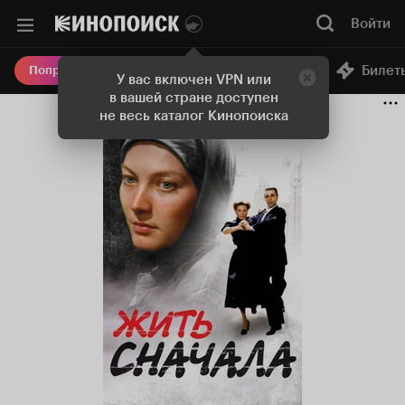
Войти
Онлайн-кинотеатр
Билет
Попробовать Плюс
У вас включен VPN или
в вашей стране доступен
не весь каталог Кинопоиска