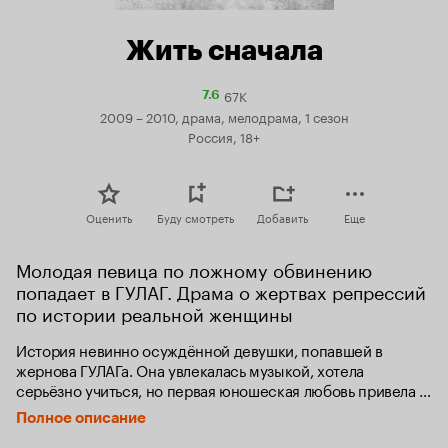
Жить сначала
67K
Рейтинг
7.6
Кинопоиска
2009 – 2010, драма, мелодрама, 1 сезон
7.6
Россия, 18+
Оценить
Буду смотреть
Добавить
Еще
Молодая певица по ложному обвинению 
попадает в ГУЛАГ. Драма о жертвах репрессий 
по истории реальной женщины
История невинно осуждённой девушки, попавшей в 
жернова ГУЛАГа. Она увлекалась музыкой, хотела 
серьёзно учиться, но первая юношеская любовь привела 
её за решётку. Теперь ей приходится пережить первый 
Полное описание
шок знакомства с уголовным миром, а затем – попытаться 