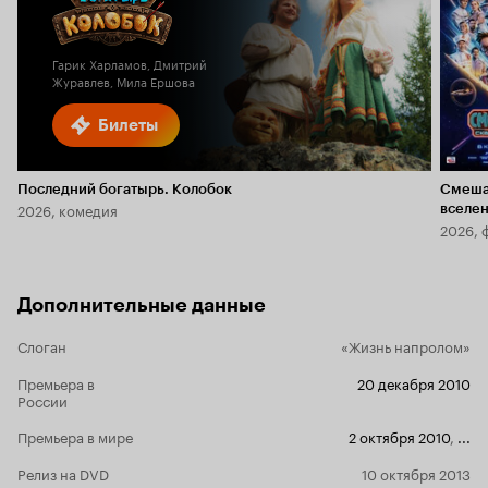
Кинопоиска
1.7
Гарик Харламов, Дмитрий
Журавлев, Мила Ершова
Билеты
Последний богатырь. Колобок
Смеша
2026, комедия
вселе
2026, 
Дополнительные данные
Слоган
«Жизнь напролом»
Премьера в
20 декабря 2010
России
Премьера в мире
2 октября 2010
,
...
Релиз на DVD
10 октября 2013