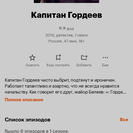
Капитан Гордеев
844
Рейтинг
6.9
Кинопоиска
2010, детектив, 1 сезон
6.9
Россия, 47 мин, 16+
Оценить
Буду смотреть
Добавить
Еще
Капитан Гордеев чисто выбрит, подтянут и ироничен. 
Работает талантливо и азартно, что не всегда нравится 
начальству. Как говорит его друг, майор Беляев: «: Гордеев 
ведь краёв не видит, прёт напролом, пока убийцу не 
Полное описание
поймает, а потом и гуляет - тоже, с выкрутасами!». 

Капитан Гордеев прирождённый артист, и не всем 
Список эпизодов
Все
преступникам понятно, когда он шутит, а когда говорит 
серьёзно. Но, как говорит генерал: «:нет, Гордеев не 
Вышло 6 эпизодов в 1 сезоне
клоун, он лучший оперативный сотрудник нашего 