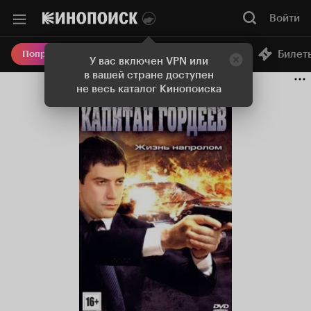
Войти
Онлайн-кинотеатр
Билет
Попробовать Плюс
У вас включен VPN или
в вашей стране доступен
не весь каталог Кинопоиска