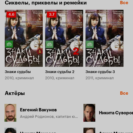
Сиквелы, приквелы и ремейки
Все
Рейтинг
Рейтинг
4.6
3.7
Кинопоиска
Кинопоиска
4.6
3.7
Знаки судьбы
Знаки судьбы 2
Знаки судьбы 3
2010, криминал
2010, криминал
2011, криминал
Актёры
Все
Евгений Вакунов
Никита Суворо
Андрей Родионов, капитан юстиции