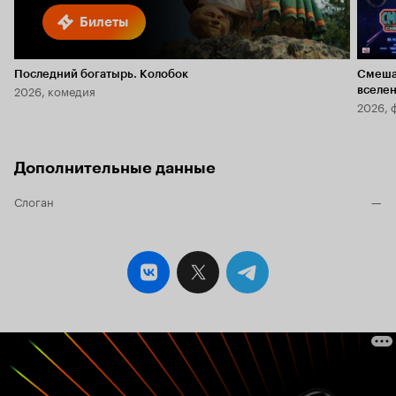
Билеты
Последний богатырь. Колобок
Смеша
2026, комедия
вселе
2026, 
Дополнительные данные
Слоган
—