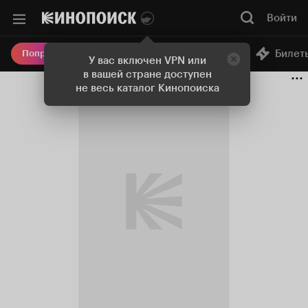
Войти
Онлайн-кинотеатр
Билет
Попробовать Плюс
У вас включен VPN или
в вашей стране доступен
не весь каталог Кинопоиска