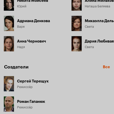
Никита Моисеев
Алина Мильков
Юрий
Наташа Беляева
Адриана Денкова
Микаэлла Дель
Варя
Света
Анна Чернович
Дария Любивая
Надя
Света
Создатели
Все
Сергей Терещук
Режиссёр
Роман Гапанюк
Режиссёр