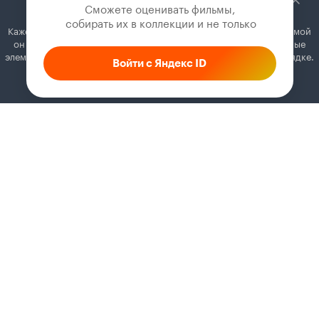
Сможете оценивать фильмы,

 собирать их в коллекции и не только
Кажется, вы используете блокировщик рекламы. Вместе с рекламой
он может отключать постеры, папки с фильмами и другие важные
элементы. Добавьте Кинопоиск в исключения, и всё будет в порядке.
Войти с Яндекс ID
Как это сделать
Соглашение
Правила рекомендаций