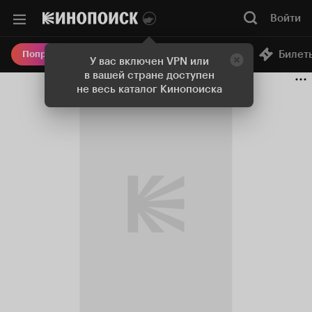
Войти
Онлайн-кинотеатр
Билет
Попробовать Плюс
У вас включен VPN или
в вашей стране доступен
не весь каталог Кинопоиска