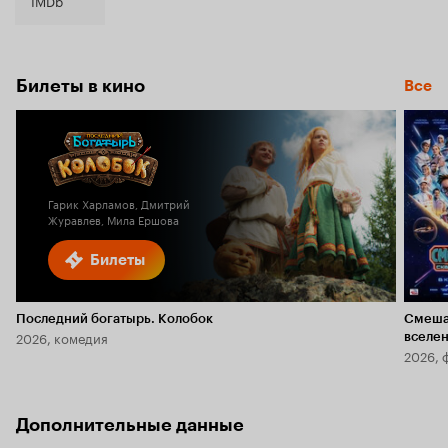
IMDb
Билеты в кино
Все
Гарик Харламов, Дмитрий
Журавлев, Мила Ершова
Билеты
Последний богатырь. Колобок
Смеша
2026, комедия
вселе
2026, 
Дополнительные данные