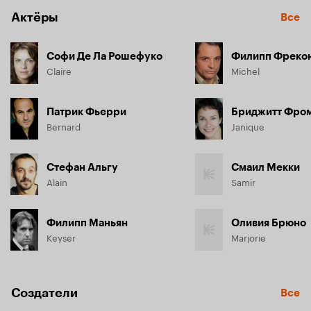
Актёры
Все
Софи Де Ла Рошефуко
Филипп Фреко
Claire
Michel
Патрик Фьерри
Бриджитт Фро
Bernard
Janique
Стефан Альгу
Смаил Мекки
Alain
Samir
Филипп Маньян
Оливия Брюно
Keyser
Marjorie
Создатели
Все