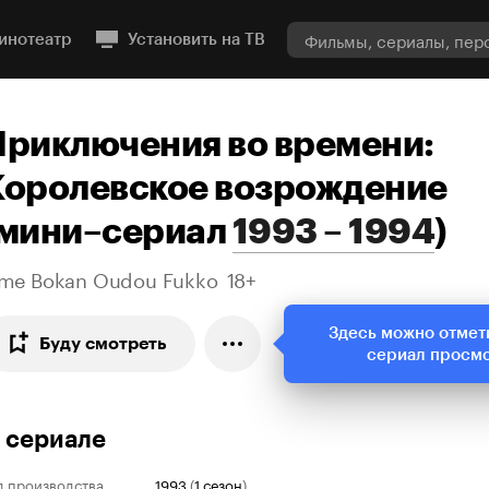
инотеатр
Установить на ТВ
Приключения во времени:
Королевское возрождение
мини–сериал
1993 – 1994
)
ime Bokan Oudou Fukko
18+
Здесь можно отмет
Буду смотреть
сериал просм
 сериале
д производства
1993
(
1 сезон
)