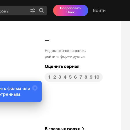
Попробовать
Войти
Плюс
–
Недостаточно оценок,
рейтинг формируется
Оценить сериал
1
2
3
4
5
6
7
8
9
10
ить фильм или
отренным
В главных ролях