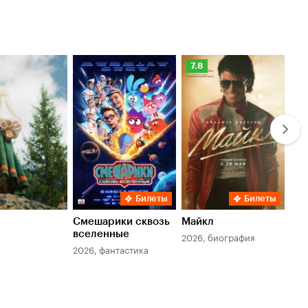
Рейтинг
Ре
7.8
6.
Кинопоиска
Ки
7.8
6.
Билеты
Билеты
Смешарики сквозь
Майкл
Зл
вселенные
мер
2026, биография
2026, фантастика
202