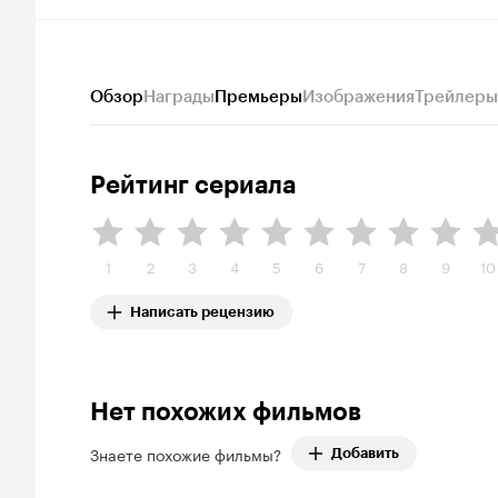
Обзор
Награды
Премьеры
Изображения
Трейлеры
Рейтинг сериала
1
2
3
4
5
6
7
8
9
10
Написать рецензию
Нет похожих фильмов
Знаете похожие фильмы?
Добавить