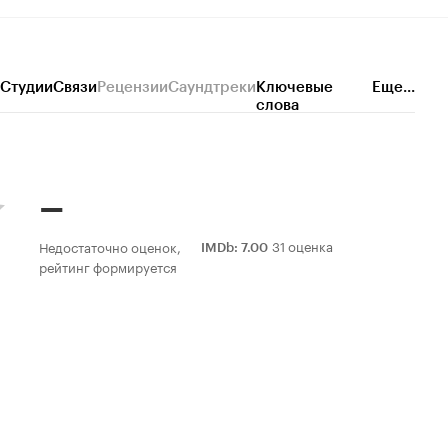
Студии
Связи
Рецензии
Саундтреки
Ключевые
Еще...
слова
–
31 оценка
Недостаточно оценок,
IMDb
:
7.00
рейтинг формируется