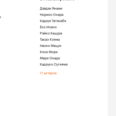
Дзёдзи Янами
Норико Охара
к
Кадзуя Татэкабэ
Ёко Исано
Рэйко Кацура
Такао Кояма
Наоко Мацуи
Коси Мори
Мари Окада
Кадзуко Сугияма
17 актеров