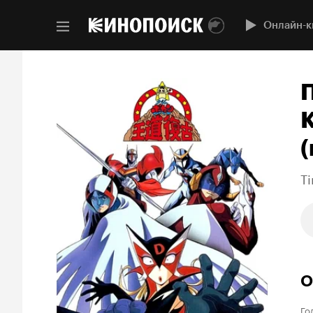
Онлайн-к
(
T
О
Го