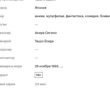
рана
Япония
нр
аниме
,
мультфильм
,
фантастика
,
комедия
,
боеви
оган
—
жиссер
Акира Сигино
енарий
Тацуо Ёсида
одюсер
—
мпозитор
—
емьера в мире
26 ноября 1993
,
...
зраст
18+
емя серии
30 мин