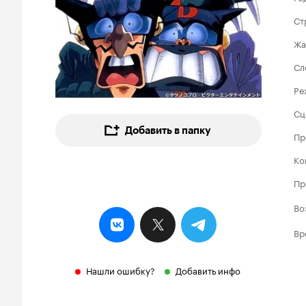
Ст
Жа
Сл
Ре
Сц
Добавить в папку
Пр
Ко
Пр
Во
Вр
Нашли ошибку?
Добавить инфо