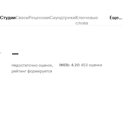
Студии
Связи
Рецензии
Саундтреки
Ключевые
Еще...
слова
–
453 оценки
Недостаточно оценок,
IMDb
:
4.20
рейтинг формируется