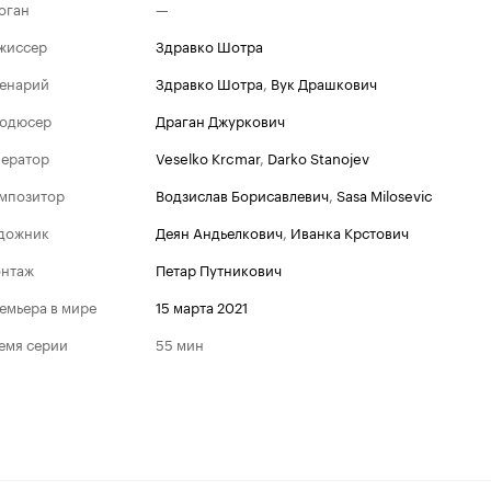
оган
—
жиссер
Здравко Шотра
енарий
Здравко Шотра
,
Вук Драшкович
одюсер
Драган Джуркович
ератор
Veselko Krcmar
,
Darko Stanojev
мпозитор
Водзислав Борисавлевич
,
Sasa Milosevic
дожник
Деян Андьелкович
,
Иванка Крстович
нтаж
Петар Путникович
емьера в мире
15 марта 2021
емя серии
55 мин