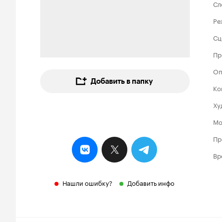
Сл
Ре
Сц
Пр
Оп
Добавить в папку
Ко
Ху
Мо
Пр
Вр
Нашли ошибку?
Добавить инфо