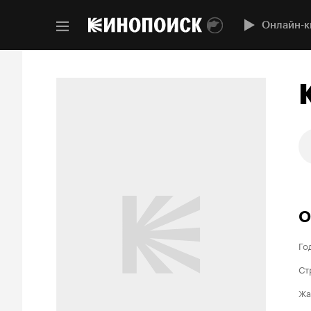
Онлайн-к
О
Го
Ст
Жа