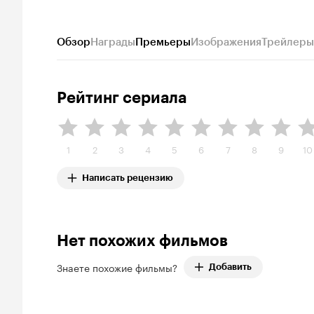
Обзор
Награды
Премьеры
Изображения
Трейлеры
Рейтинг сериала
1
2
3
4
5
6
7
8
9
10
Написать рецензию
Нет похожих фильмов
Знаете похожие фильмы?
Добавить