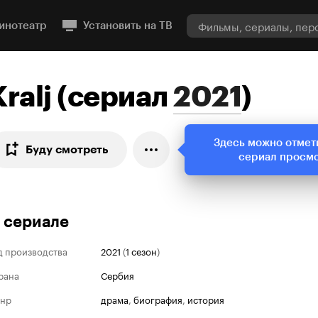
инотеатр
Установить на ТВ
Kralj
(
сериал
2021
)
Здесь можно отмет
Буду смотреть
сериал просм
 сериале
д производства
2021
(
1 сезон
)
рана
Сербия
нр
драма
,
биография
,
история