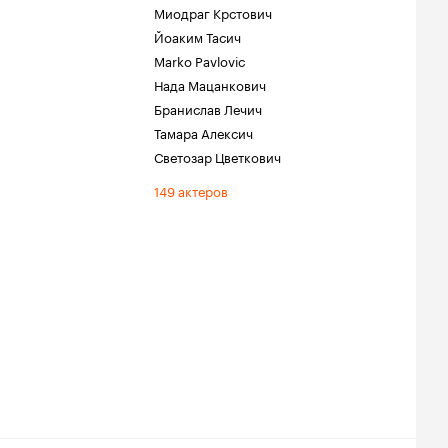
Миодраг Крстович
Йоаким Тасич
Marko Pavlovic
Нада Мацанкович
Бранислав Лечич
Тамара Алексич
Светозар Цветкович
149 актеров