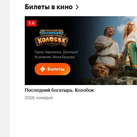
Билеты в кино
Рейтинг
1.8
Кинопоиска
1.8
Гарик Харламов, Дмитрий
Журавлев, Мила Ершова
Билеты
Последний богатырь. Колобок
2026, комедия