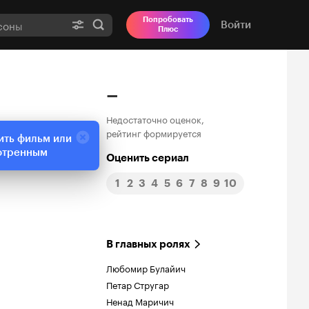
Попробовать
Войти
Плюс
–
Недостаточно оценок,
рейтинг формируется
ить фильм или
отренным
Оценить сериал
1
2
3
4
5
6
7
8
9
10
В главных ролях
Любомир Булайич
Петар Стругар
Ненад Маричич