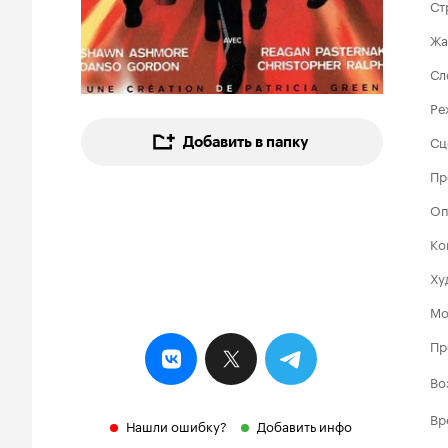
Ст
Жа
Сл
Ре
Сц
Добавить в папку
Пр
Оп
Ко
Ху
Мо
Пр
Во
Вр
Нашли ошибку?
Добавить инфо