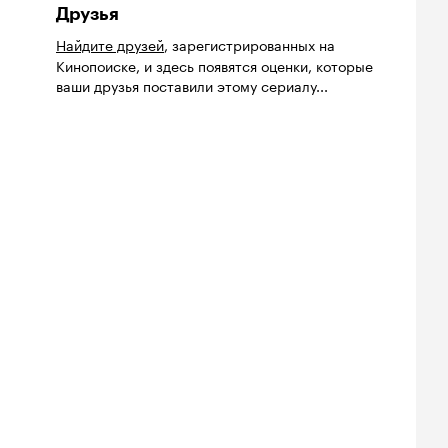
Друзья
Найдите друзей
, зарегистрированных на
Кинопоиске, и здесь появятся оценки, которые
ваши друзья поставили этому сериалу...
йтинг
Рейтинг
Рейтинг
9
7.1
7.5
нопоиска
Кинопоиска
Кинопоиска
9
7.1
7.5
Билеты
Билеты
Билеты