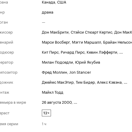
рана
Канада
,
США
нр
драма
оган
—
жиссер
Дон МакБрити
,
Стэйси Стюарт Кертис
,
Дон МакК
енарий
Марси Восберг
,
Мэгги Маршалл
,
Брайан Нельсо
одюсер
Кит Пирс
,
Ричард Пирс
,
Кевин Лэфферти
,
...
ератор
Милан Подседли
,
Юрий Якубив
мпозитор
Фред Моллин
,
Jon Stancer
дожник
Джеймс МакЭтир
,
Тим Бидер
,
Алекс Кэвэна
,
...
нтаж
Майкл Тодд
емьера в мире
26 августа 2000
,
...
зраст
12+
емя серии
1 ч