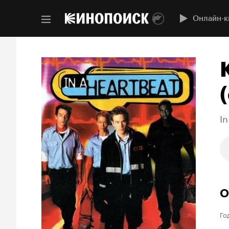
Онлайн-к
(
In
О
Го