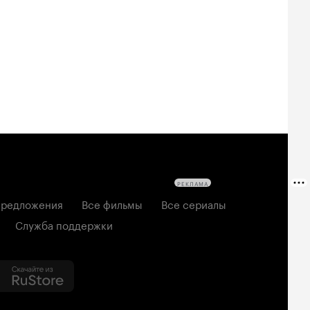
овещие
На деревню
Старый орёл
твецы: Пекло
дедушке 2
2026, семейный
6, ужасы
2026, комедия
РЕКЛАМА
редложения
Все фильмы
Все сериалы
Служба поддержки