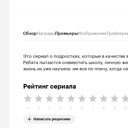
Обзор
Награды
Премьеры
Изображения
Трейлеры
Это сериал о подростках, которые в качестве
Ребята пытаются совместить школу, личную жи
жизнь их уже научила: им все по плечу, когда с
Рейтинг сериала
1
2
3
4
5
6
7
8
9
10
Написать рецензию