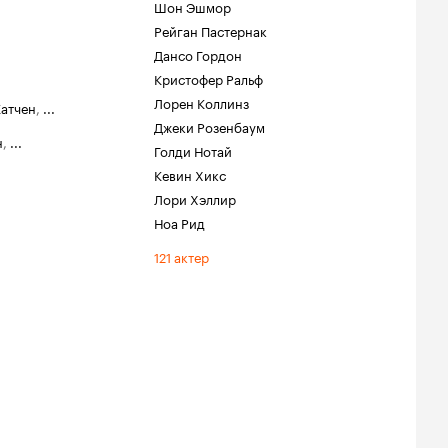
Шон Эшмор
Рейган Пастернак
Дансо Гордон
Кристофер Ральф
Лорен Коллинз
атчен
,
...
Джеки Розенбаум
н
,
...
Голди Нотай
Кевин Хикс
Лори Хэллир
Ноа Рид
121 актер