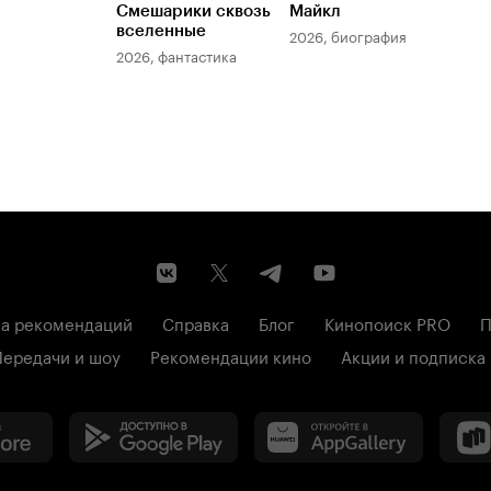
Смешарики сквозь
Майкл
Зл
вселенные
мер
2026, биография
2026, фантастика
202
а рекомендаций
Справка
Блог
Кинопоиск PRO
П
Передачи и шоу
Рекомендации кино
Акции и подписка