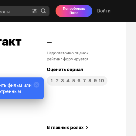
Попробовать
Войти
Плюс
такт
–
Недостаточно оценок,
рейтинг формируется
Оценить сериал
1
2
3
4
5
6
7
8
9
10
ить фильм или
отренным
В главных ролях