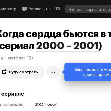
инотеатр
Установить на ТВ
Когда сердца бьются в 
сериал
2000 – 2001
)
 a Heartbeat
12+
Здесь можно отмет
Буду смотреть
сериал просм
 сериале
д производства
2000
(
1 сезон
)