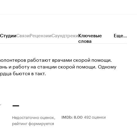
Студии
Связи
Рецензии
Саундтреки
Ключевые
Еще...
слова
 волонтеров работают врачами скорой помощи.
знь и работу на станции скорой помощи. Одному
ердца бьются в такт.
–
492 оценки
Недостаточно оценок,
IMDb
:
8.00
рейтинг формируется