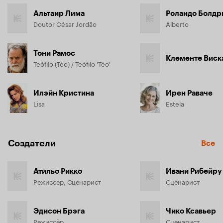
Альтаир Лима
Роландо Болдр
Doutor César Jordão
Alberto
Тони Рамос
Клементе Виск
Teófilo (Téo) / Teófilo 'Téo'
Илэйн Кристина
Ирен Раваче
Lisa
Estela
Создатели
Все
Атильо Рикко
Ивани Рибейру
Режиссёр, Сценарист
Сценарист
Эдисон Брэга
Чико Ксавьер
Режиссёр
Сценарист