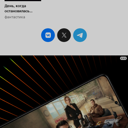
День, когда
остановилась
фантастика
Земля