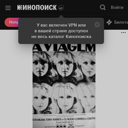
Войти
Онлайн-кинотеатр
Билет
Попробовать Плюс
У вас включен VPN или
в вашей стране доступен
не весь каталог Кинопоиска