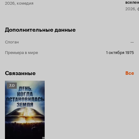
2026, комедия
вселе
2026, 
Дополнительные данные
Слоган
—
Премьера в мире
1 октября 1975
Связанные
Все
Рейтинг
7.0
Кинопоиска
7.0