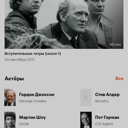
46 сек
Длительность 46 сек
Вступительные титры (сезон 1)
23 сентября 2011
Актёры
Все
Гордон Джексон
Стив Алдер
George Cowley
Murphy
Мартин Шоу
Пэт Горман
Doyle
CI5 Agent