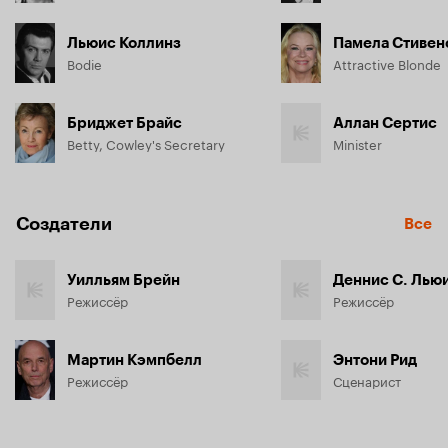
Льюис Коллинз
Памела Стивен
Bodie
Attractive Blonde
Бриджет Брайс
Аллан Сертис
Betty, Cowley's Secretary
Minister
Создатели
Все
Уилльям Брейн
Деннис С. Лью
Режиссёр
Режиссёр
Мартин Кэмпбелл
Энтони Рид
Режиссёр
Сценарист