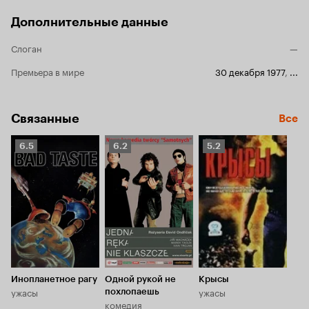
Дополнительные данные
Слоган
—
Премьера в мире
30 декабря 1977
,
...
Связанные
Все
Рейтинг
Рейтинг
Рейтинг
6.5
6.2
5.2
Кинопоиска
Кинопоиска
Кинопоиска
6.5
6.2
5.2
Инопланетное рагу
Одной рукой не
Крысы
ужасы
ужасы
похлопаешь
комедия