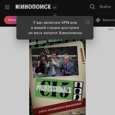
Войти
Онлайн-кинотеатр
Билет
Попробовать Плюс
У вас включен VPN или
в вашей стране доступен
не весь каталог Кинопоиска