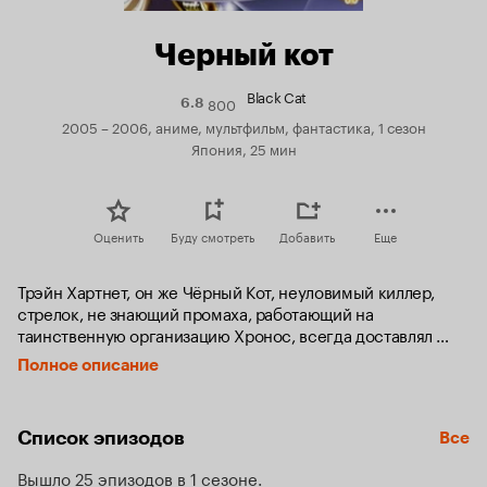
Черный кот
Black Cat
800
Рейтинг
6.8
Кинопоиска
2005 – 2006, аниме, мультфильм, фантастика, 1 сезон
6.8
Япония, 25 мин
Оценить
Буду смотреть
Добавить
Еще
Трэйн Хартнет, он же Чёрный Кот, неуловимый киллер, 
стрелок, не знающий промаха, работающий на 
таинственную организацию Хронос, всегда доставлял 
своим «клиентам» плохую удачу - обычно в виде 
Полное описание
аккуратной дырочки между глаз... Но после знакомства с 
дружелюбной, странноватой, но притягивающей своей 
независимостью Сайей он теряет всякое желание убивать, 
Список эпизодов
Все
решая начать новую жизнь. Но отпустит ли его тёмное 
прошлое так легко? Находя верных друзей и не менее 
Вышло 25 эпизодов в 1 сезоне
верных врагов, он продолжает жить, чтобы все увидели, 