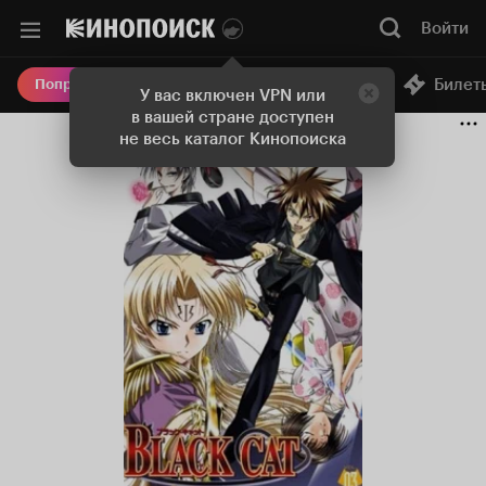
Войти
Онлайн-кинотеатр
Билет
Попробовать Плюс
У вас включен VPN или
в вашей стране доступен
не весь каталог Кинопоиска