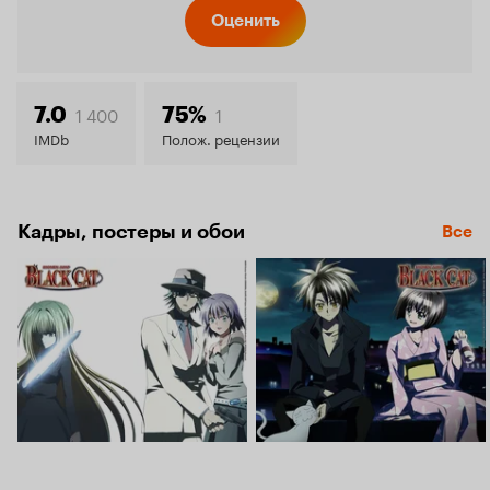
Кинопо
Оценить
6.8
1 400
1
7.0
75%
IMDb
Полож. рецензии
Кадры, постеры и обои
Все