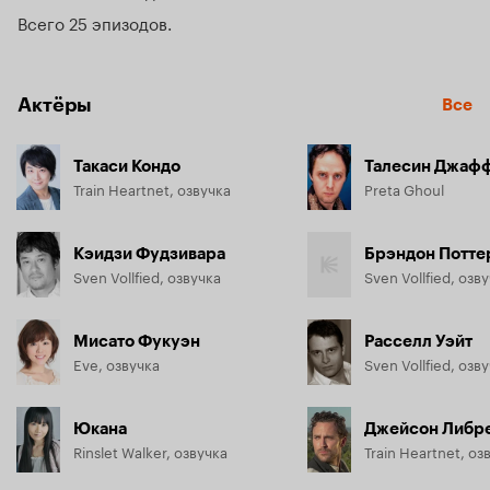
что Чёрный Кот гуляет сам по себе...
Всего 25 эпизодов
Актёры
Все
Такаси Кондо
Талесин Джаф
Train Heartnet, озвучка
Preta Ghoul
Кэидзи Фудзивара
Брэндон Потте
Sven Vollfied, озвучка
Sven Vollfied, озв
Мисато Фукуэн
Расселл Уэйт
Eve, озвучка
Sven Vollfied, озв
Юкана
Джейсон Либр
Rinslet Walker, озвучка
Train Heartnet, оз