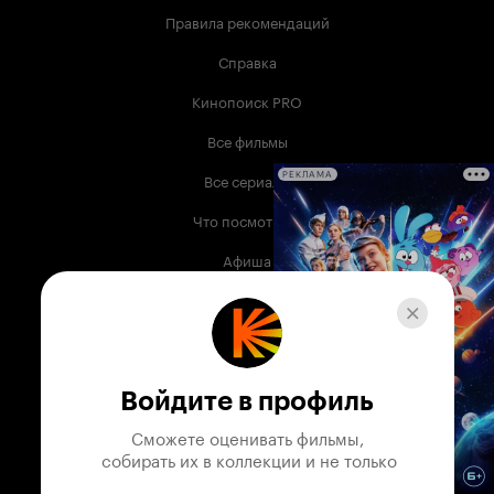
Правила рекомендаций
Справка
Кинопоиск PRO
Все фильмы
Все сериалы
РЕКЛАМА
Что посмотреть
Афиша
Музыка
Телепрограмма
Книги
Войдите в профиль
Служба поддержки
Сможете оценивать фильмы,

 собирать их в коллекции и не только
© 2003 —
2026
,
Кинопоиск
18
+