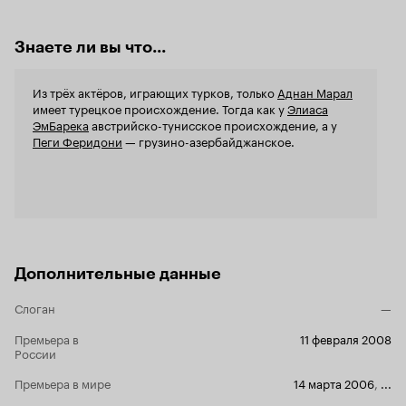
это хрономе
Серии компа
название. 
Знаете ли вы что...
а их кратка
для Кати. В
современно
Из трёх актёров, играющих турков, только
Аднан Марал
язык, зарис
имеет турецкое происхождение. Тогда как у
Элиаса
нужный коло
ЭмБарека
австрийско-тунисское происхождение, а у
злободневны
Пеги Феридони
— грузино-азербайджанское.
мелодрамат
сериал не т
третьих, ре
хорошо впис
не строят р
Создается ч
недостающе
подкупает. Отдельное место занимают
Дополнительные данные
саундтреки.
подобран, э
Слоган
—
Хорошие нов
стопроцентный факт. 
Премьера в
11 февраля 2008
можно, затя
России
Премьера в мире
14 марта 2006
,
...