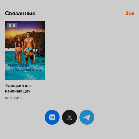
Связанные
Все
Рейтинг
6.5
Кинопоиска
6.5
Турецкий для
начинающих
комедия