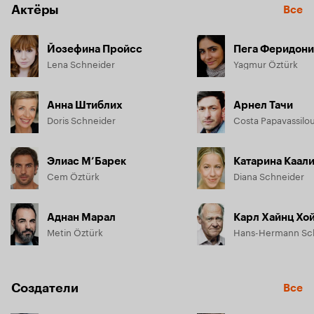
Актёры
Все
Йозефина Пройсс
Пега Феридони
Lena Schneider
Yagmur Öztürk
Анна Штиблих
Арнел Тачи
Doris Schneider
Costa Papavassilo
Элиас М’Барек
Катарина Каал
Cem Öztürk
Diana Schneider
Аднан Марал
Карл Хайнц Хо
Metin Öztürk
Hans-Hermann Sc
Создатели
Все