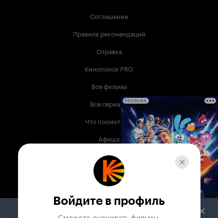
Соглашение
Правила рекомендаций
Справка
Кинопоиск PRO
Все фильмы
Все сериалы
РЕКЛАМА
Что посмотреть
Афиша
Музыка
Телепрограмма
Книги
Войдите в профиль
Служба поддержки
Сможете оценивать фильмы,
