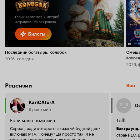
Кинопоиска
5.9
2.0
Гарик Харламов, Дмитрий
Журавлев, Мила Ершова
Билеты
Последний богатырь. Колобок
Смеша
2026, комедия
вселе
2026, 
Рецензии
Все
KariCAturA
D
6 рецензий
Если мало позитива
Toll!
Сериал, ради которого я каждый будний день
Бэкграунд.
включаю MTV. Почему? Да просто так! Я не
страна ЕС. 
могу конкретно назвать, за что он мне
иностранцев