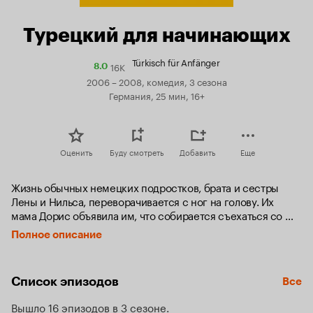
Турецкий для начинающих
Türkisch für Anfänger
16K
Рейтинг
8.0
Кинопоиска
2006 – 2008, комедия, 3 сезона
8.0
Германия, 25 мин, 16+
Оценить
Буду смотреть
Добавить
Еще
Жизнь обычных немецких подростков, брата и сестры 
Лены и Нильса, переворачивается с ног на голову. Их 
мама Дорис объявила им, что собирается съехаться со 
своим возлюбленным – отважным полицейским по имени 
Полное описание
Метин. Метин – немец турецкого происхождения, 
который так же в одиночестве воспитывает двоих детей – 
сына Чема и дочь Ягмур. Ягмур строго соблюдает все 
Список эпизодов
Все
мусульманские традиции – молится 5 раз в день, носит 
хиджаб и не общается с мужчинами, а Чем считает себя 
Вышло 16 эпизодов в 3 сезоне
настоящим горячим турецким мачо.
