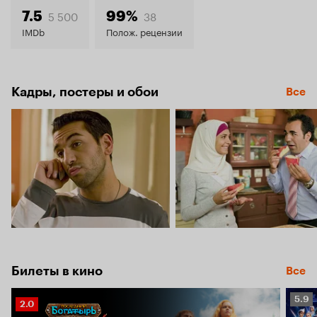
8.0
5 500
38
7.5
99%
IMDb
Полож. рецензии
Кадры, постеры и обои
Все
Билеты в кино
Все
Рейт
5.9
Рейтинг
2.0
Кино