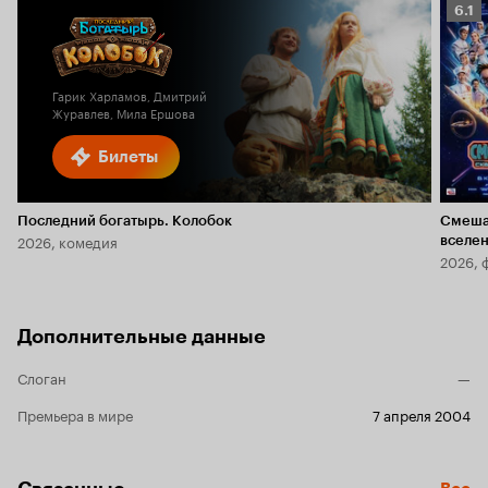
Рейт
6.1
Кино
6.1
Гарик Харламов, Дмитрий
Журавлев, Мила Ершова
Билеты
Последний богатырь. Колобок
Смеша
2026, комедия
вселе
2026, 
Дополнительные данные
Слоган
—
Премьера в мире
7 апреля 2004