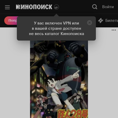
Войти
Онлайн-кинотеатр
Билет
Попробовать Плюс
У вас включен VPN или
в вашей стране доступен
не весь каталог Кинопоиска