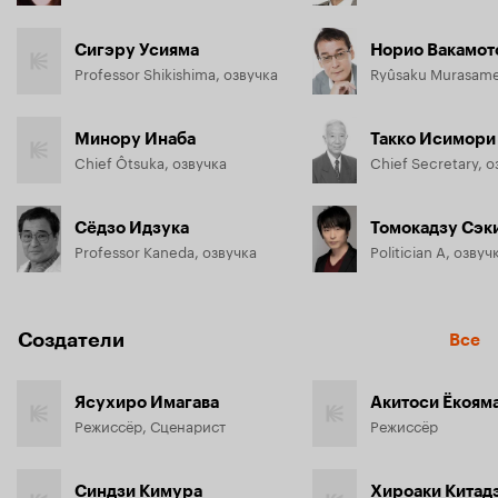
Сигэру Усияма
Норио Вакамот
Professor Shikishima, озвучка
Ryûsaku Murasame
Минору Инаба
Такко Исимори
Chief Ôtsuka, озвучка
Chief Secretary, о
Сёдзо Идзука
Томокадзу Сэк
Professor Kaneda, озвучка
Politician A, озвуч
Создатели
Все
Ясухиро Имагава
Акитоси Ёкоям
Режиссёр, Сценарист
Режиссёр
Синдзи Кимура
Хироаки Китад