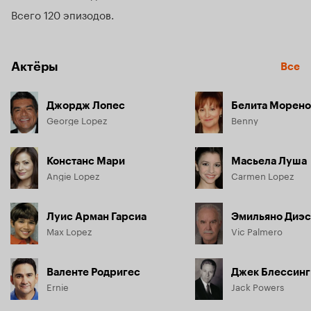
Всего 120 эпизодов
Актёры
Все
Джордж Лопес
Белита Морено
George Lopez
Benny
Констанс Мари
Масьела Луша
Angie Lopez
Carmen Lopez
Луис Арман Гарсиа
Эмильяно Диэс
Max Lopez
Vic Palmero
Валенте Родригес
Джек Блессинг
Ernie
Jack Powers