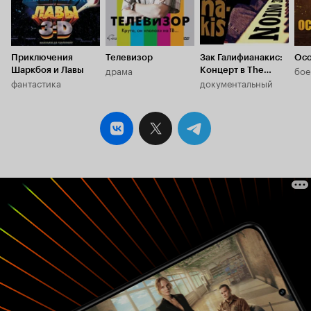
Приключения
Телевизор
Зак Галифианакис:
Осо
драма
бое
Шаркбоя и Лавы
Концерт в The
фантастика
документальный
Purple Onionа