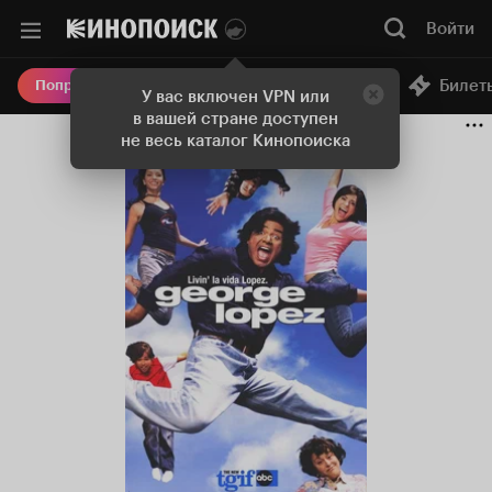
Войти
Онлайн-кинотеатр
Билет
Попробовать Плюс
У вас включен VPN или
в вашей стране доступен
не весь каталог Кинопоиска