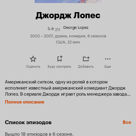
Джордж Лопес
George Lopez
211
Рейтинг
5.8
Кинопоиска
2002 – 2007, драма, комедия, 6 сезонов
5.8
США, 22 мин
Оценить
Буду смотреть
Добавить
Еще
Американский ситком, одну из ролей в котором 
исполняет известный американский комедиант Джордж 
Лопез. В сериале Джордж играет роль менеджера завода 
по производству запчастей для авиации, постоянно 
Полное описание
попадающего в различные передряги.
Список эпизодов
Все
Вышло 18 эпизодов в 6 сезоне