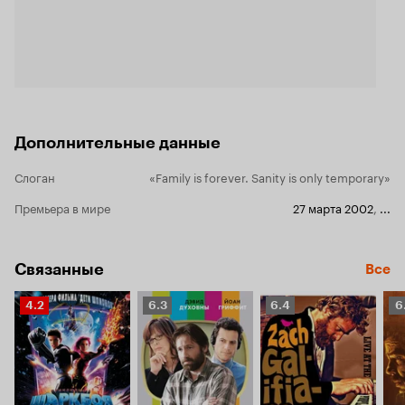
Дополнительные данные
Слоган
«Family is forever. Sanity is only temporary»
Премьера в мире
27 марта 2002
,
...
Связанные
Все
Рейтинг
Рейтинг
Рейтинг
Р
4.2
6.3
6.4
6
Кинопоиска
Кинопоиска
Кинопоиска
К
4.2
6.3
6.4
6.