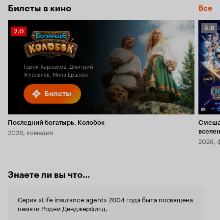
Билеты в кино
Все
Рейт
5.8
Рейтинг
2.0
Кино
Кинопоиска
5.8
2.0
Гарик Харламов, Дмитрий
Журавлев, Мила Ершова
Билеты
Последний богатырь. Колобок
Смеша
2026, комедия
вселе
2026, 
Знаете ли вы что...
Серия «Life insurance agent» 2004 года была посвящена
памяти Родни Денджерфилд.