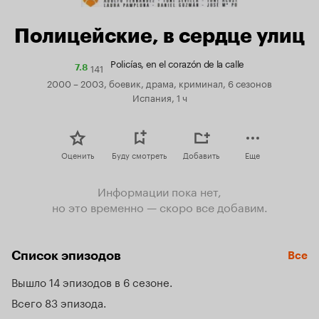
Полицейские, в сердце улиц
Policías, en el corazón de la calle
141
Рейтинг
7.8
Кинопоиска
2000 – 2003, боевик, драма, криминал, 6 сезонов
7.8
Испания, 1 ч
Оценить
Буду смотреть
Добавить
Еще
Информации пока нет,
но это временно — скоро все добавим.
Список эпизодов
Все
Вышло 14 эпизодов в 6 сезоне
Всего 83 эпизода