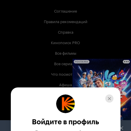
Соглашение
Правила рекомендаций
Справка
Кинопоиск PRO
Все фильмы
Все сериалы
РЕКЛАМА
Что посмотреть
Афиша
Музыка
Телепрограмма
Книги
Войдите в профиль
Служба поддержки