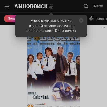
Войти
Онлайн-кинотеатр
Билет
Попробовать Плюс
У вас включен VPN или
в вашей стране доступен
не весь каталог Кинопоиска