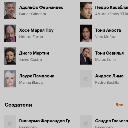
Адольфо Фернандес
Педро Касабла
Carlos Gándara
Arturo Klimov 'El R
Хосе Мария Поу
Тони Акоста
Héctor Ferrer
Vera Muñoz
Диего Мартин
Тони Севилья
Jaime Castro
Mateo Luna
Лаура Памплона
Андрес Лима
Marina Blasco
Pedro Bustillo
Создатели
Все
Гильермо Фернандес Гройсард
Сандра Гальего
Режиссёр
Режиссёр