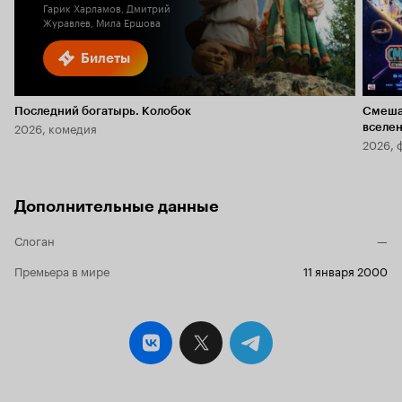
Гарик Харламов, Дмитрий
Журавлев, Мила Ершова
Билеты
Последний богатырь. Колобок
Смеша
2026, комедия
вселе
2026, 
Дополнительные данные
Слоган
—
Премьера в мире
11 января 2000