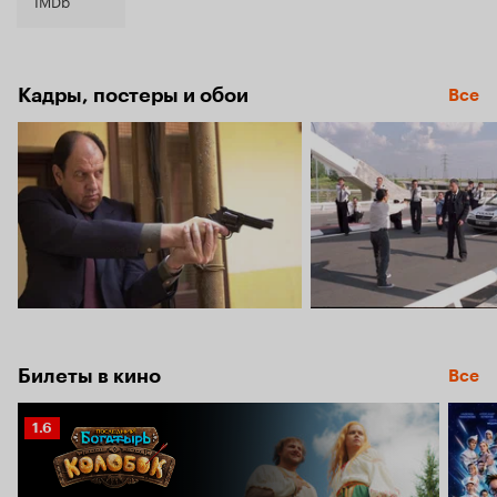
7.8
Кадры, постеры и обои
Все
Билеты в кино
Все
Рейтинг
1.6
Кинопоиска
1.6