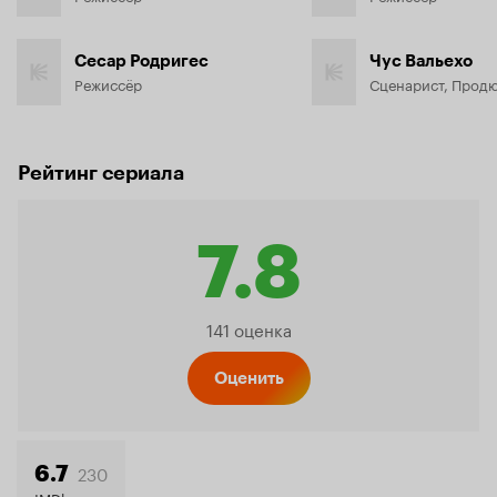
Сесар Родригес
Чус Вальехо
Режиссёр
Сценарист, Прод
Рейтинг сериала
7.8
Рейтинг
141 оценка
Кинопо
Оценить
230
6.7
IMDb