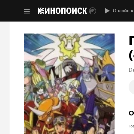
Онлайн-к
(
De
О
Го