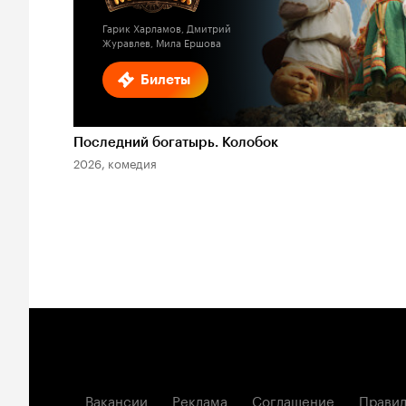
Гарик Харламов, Дмитрий
Журавлев, Мила Ершова
Билеты
Последний богатырь. Колобок
2026, комедия
Вакансии
Реклама
Соглашение
Правил