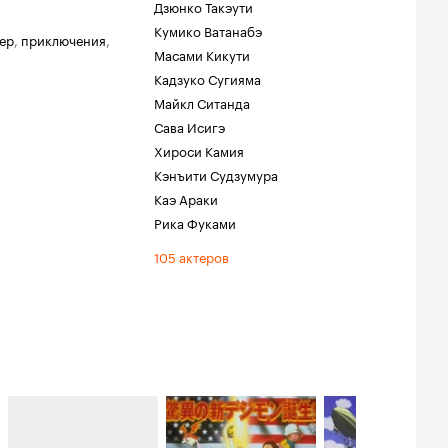
Дзюнко Такэути
Кумико Ватанабэ
ер
,
приключения
,
Масами Кикути
Кадзуко Сугияма
Майкл Ситанда
Сава Исигэ
Хироси Камия
Кэнъити Судзумура
Каэ Араки
Рика Фуками
.
105 актеров