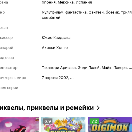
рана
Япония
,
Мексика
,
Испания
нр
мультфильм
,
фантастика
,
фэнтези
,
боевик
,
трилл
семейный
оган
—
жиссер
Юкио Каидзава
енарий
Акиёси Хонго
одюсер
—
мпозитор
Таканори Арисава
,
Энди Палей
,
Майкл Тавера
,
..
емьера в мире
7 апреля 2002
,
...
емя серии
—
иквелы, приквелы и ремейки
Рейтинг
Рейтинг
6.9
7.2
Кинопоиска
Кинопоиска