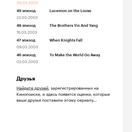
30.03.2003
49
эпизод
Lucemon on the Loose
23.03.2003
48
эпизод
The Brothers Yin And Yang
16.03.2003
47
эпизод
When Knights Fall
09.03.2003
46
эпизод
To Make the World Go Away
02.03.2003
Друзья
Найдите друзей
, зарегистрированных на
Кинопоиске, и здесь появятся оценки, которые
ваши друзья поставили этому сериалу...
йтинг
Рейтинг
Рейтинг
8
7.0
7.2
нопоиска
Кинопоиска
Кинопоиска
8
7.0
7.2