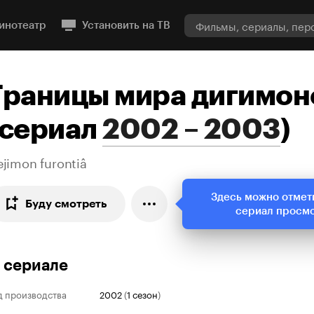
инотеатр
Установить на ТВ
Границы мира дигимон
сериал
2002 – 2003
)
jimon furontiâ
Здесь можно отмет
Буду смотреть
сериал просм
 сериале
д производства
2002
(
1 сезон
)