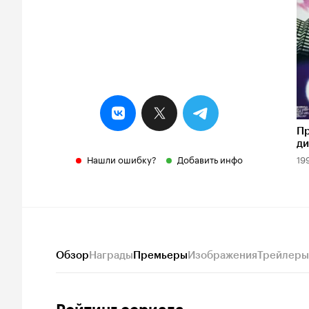
П
ди
Нашли ошибку?
Добавить инфо
19
Обзор
Награды
Премьеры
Изображения
Трейлеры