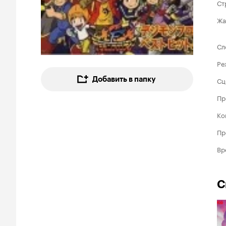
Ст
Жа
Сл
Ре
Добавить в папку
Сц
Пр
Ко
Пр
Вр
С