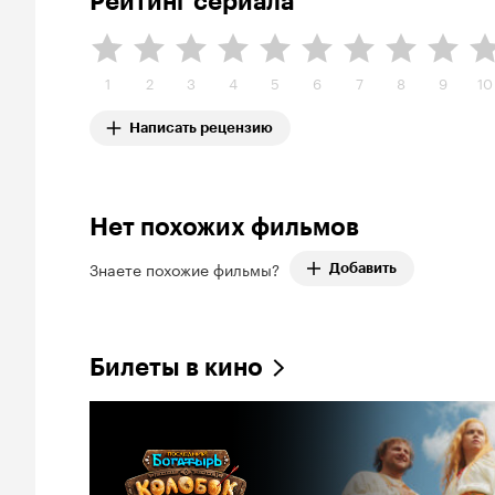
Рейтинг сериала
1
2
3
4
5
6
7
8
9
10
Написать рецензию
Нет похожих фильмов
Знаете похожие фильмы?
Добавить
Билеты в кино