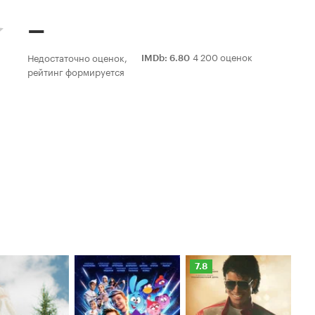
–
4 200 оценок
Недостаточно оценок,
IMDb
:
6.80
рейтинг формируется
Рейтинг
Ре
7.8
6.
Кинопоиска
Ки
7.8
6.