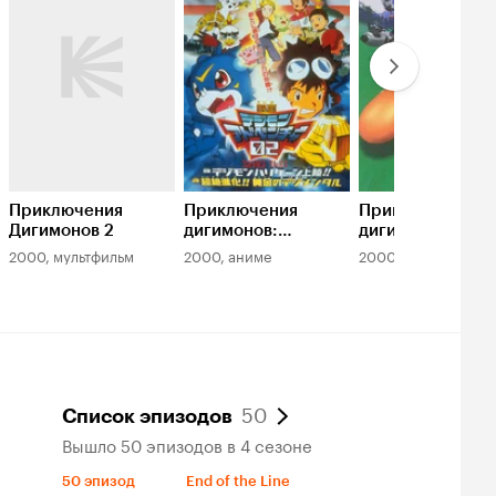
Приключения
Приключения
Приключения
Дигимонов 2
дигимонов:
дигимонов в 3D
Золотые
2000, мультфильм
2000, аниме
2000, аниме
дигименталы
50
Список эпизодов
Вышло 50 эпизодов в 4 сезоне
50
эпизод
End of the Line