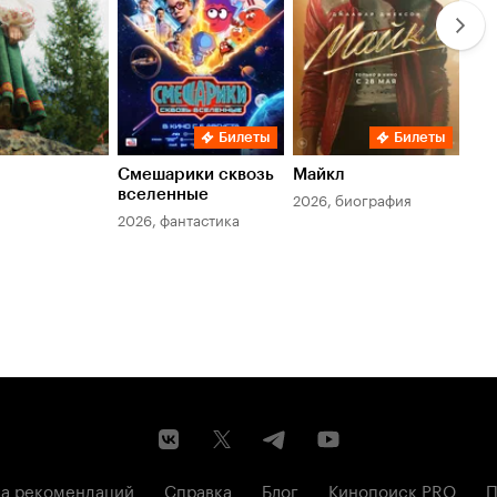
Билеты
Билеты
Смешарики сквозь
Майкл
Зл
вселенные
мер
2026, биография
2026, фантастика
202
а рекомендаций
Справка
Блог
Кинопоиск PRO
П