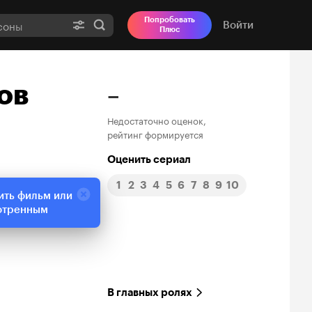
Попробовать
Войти
Плюс
ов
–
Недостаточно оценок,
рейтинг формируется
Оценить сериал
1
2
3
4
5
6
7
8
9
10
ить фильм или
отренным
В главных ролях