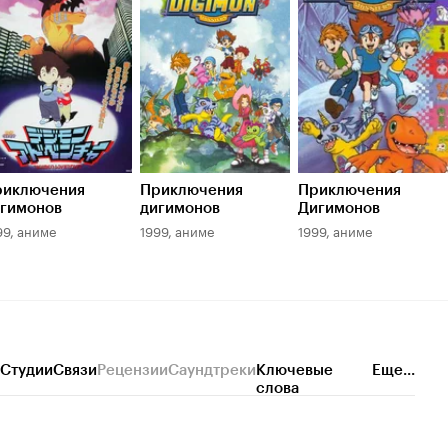
6.9
7.2
риключения
Приключения
Приключения
гимонов
дигимонов
Дигимонов
99, аниме
1999, аниме
1999, аниме
Студии
Связи
Рецензии
Саундтреки
Ключевые
Еще...
слова