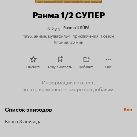
Ранма 1/2 СУПЕР
Ranma ½ SÛPÂ
80
Рейтинг
6.2
Кинопоиска
1995, аниме, мультфильм, приключения, 1 сезон
6.2
Япония, 25 мин
Оценить
Буду смотреть
Добавить
Еще
Информации пока нет,
но это временно — скоро все добавим.
Список эпизодов
Все
Всего 3 эпизода