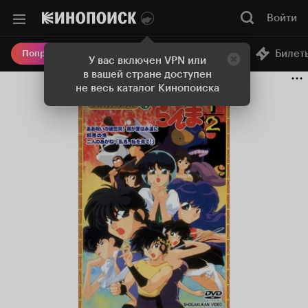
Войти
Онлайн-кинотеатр
Билет
Попробовать Плюс
У вас включен VPN или
в вашей стране доступен
не весь каталог Кинопоиска