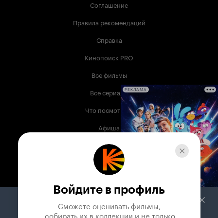
Соглашение
Правила рекомендаций
Справка
Кинопоиск PRO
Все фильмы
Все сериалы
РЕКЛАМА
Что посмотреть
Афиша
Музыка
Телепрограмма
Книги
Войдите в профиль
Служба поддержки
Сможете оценивать фильмы,

 собирать их в коллекции и не только