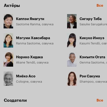
Актёры
Все
Каппэи Ямагути
Сигэру Тиба
Saotome Ranma, озвучка
Sasuke Sarugakure
Мэгуми Хаясибара
Кикуко Иноуэ
Ranma Saotome, озвучка
Kasumi Tendô, озв
Норико Хидака
Кэнъити Огата
Akane Tendô, озвучка
Genma Saotome, 
Миёко Асо
Рэи Сакума
Cologne, озвучка
Shampoo, озвучка
Создатели
Все