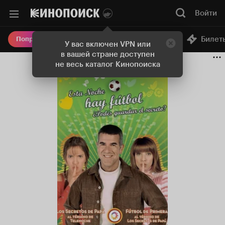
Войти
Онлайн-кинотеатр
Билет
Попробовать Плюс
У вас включен VPN или
в вашей стране доступен
не весь каталог Кинопоиска