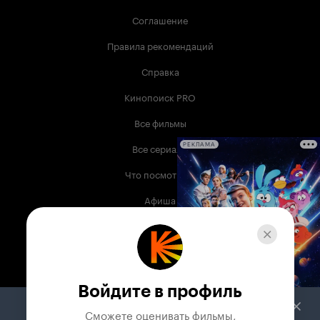
Соглашение
Правила рекомендаций
Справка
Кинопоиск PRO
Все фильмы
Все сериалы
РЕКЛАМА
Что посмотреть
Афиша
Музыка
Телепрограмма
Книги
Войдите в профиль
Служба поддержки
Сможете оценивать фильмы,
