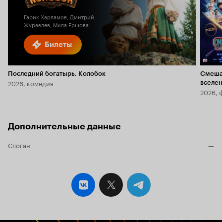
Гарик Харламов, Дмитрий
Журавлев, Мила Ершова
Билеты
Последний богатырь. Колобок
Смеша
2026, комедия
вселе
2026, 
Дополнительные данные
Слоган
—