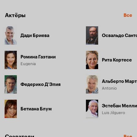
Актёры
Все
Дади Бриева
Освальдо Сант
Ромина Гаэтани
Рита Кортесе
Eugenia
Альберто Март
Федерико Д’Элия
Antonio
Эстебан Мелл
Бетиана Блум
Luis Jilguero
Создатели
Все