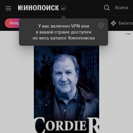
Войти
Онлайн-кинотеатр
Билет
Попробовать Плюс
У вас включен VPN или
в вашей стране доступен
не весь каталог Кинопоиска