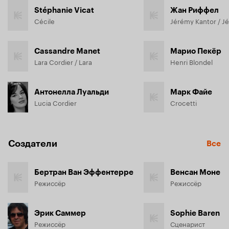
Stéphanie Vicat
Жан Риффел
Cécile
Cassandre Manet
Марио Пекёр
Lara Cordier / Lara
Henri Blondel
Антонелла Луальди
Марк Файе
Lucia Cordier
Crocetti
Создатели
Все
Бертран Ван Эффентерре
Венсан Моне
Режиссёр
Режиссёр
Эрик Саммер
Sophie Baren
Режиссёр
Сценарист