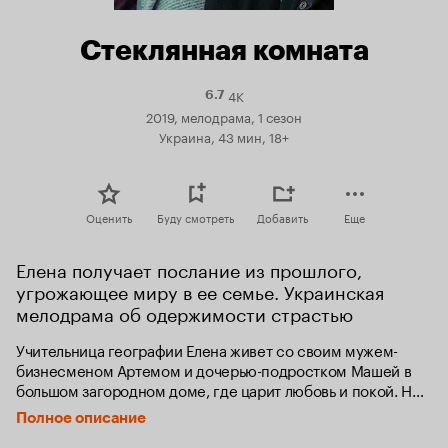
Стеклянная комната
4K
Рейтинг
6.7
Кинопоиска
2019, мелодрама, 1 сезон
6.7
Украина, 43 мин, 18+
Оценить
Буду смотреть
Добавить
Еще
Елена получает послание из прошлого, 
угрожающее миру в ее семье. Украинская 
мелодрама об одержимости страстью
Учительница географии Елена живет со своим мужем-
бизнесменом Артемом и дочерью-подростком Машей в 
большом загородном доме, где царит любовь и покой. Но 
однажды семейство находит на крыльце подброшенного 
Полное описание
рыжего котенка, и лишь Лена понимает, что это – 