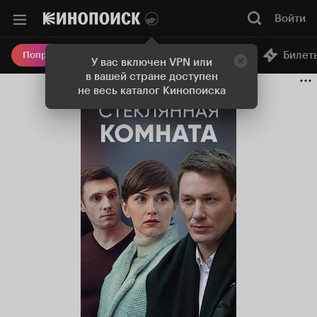
Войти
Онлайн-кинотеатр
Билет
Попробовать Плюс
У вас включен VPN или
в вашей стране доступен
не весь каталог Кинопоиска