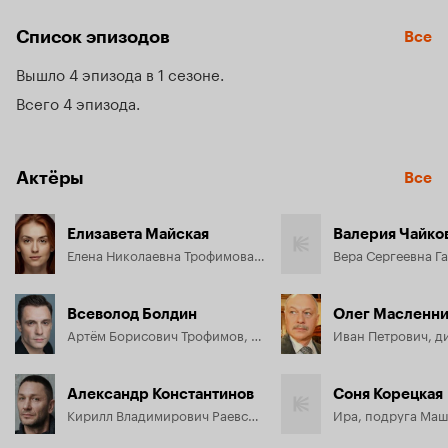
адресованный ей знак из прошлого, которое она 
тщательно скрывала от мужа. Сможет ли Елена 
Список эпизодов
Все
восстановить справедливость и сохранить любовь и 
доверие?
Вышло 4 эпизода в 1 сезоне
Всего 4 эпизода
Актёры
Все
Елизавета Майская
Валерия Чайко
Елена Николаевна Трофимова, учительница географии
Всеволод Болдин
Олег Масленни
Артём Борисович Трофимов, муж Елены, глава строительной компании
Александр Константинов
Соня Корецкая
Кирилл Владимирович Раевский
Ира, подруга Ма