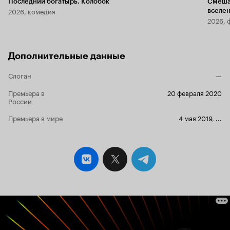
Последний богатырь. Колобок
Смеша
2026, комедия
вселе
2026, 
Дополнительные данные
Слоган
—
Премьера в
20 февраля 2020
России
Премьера в мире
4 мая 2019
,
...