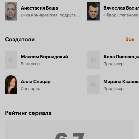
Анастасия Баша
Вячеслав Васи
Вика Конишевская, подруга и коллега Елены
Создатели
Все
Максим Бернадский
Алла Липовецк
Режиссёр
Продюсер
Алла Сницар
Марина Квасов
Сценарист
Продюсер
Рейтинг сериала