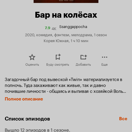
Бар на колёсах
Ssanggappocha
4K
Рейтинг
7.9
Кинопоиска
2020, комедия, фэнтези, мелодрама, 1 сезон
7.9
Корея Южная, 1 ч 10 мин
Оценить
Буду смотреть
Добавить
Еще
Загадочный бар под вывеской «Twin» материализуется в 
полночь. Туда захаживают как живые, так и давно 
почившие личности - общаясь и выпивая с хозяйкой Воль-
джу, они залечивают свои душевные раны.
Полное описание
Список эпизодов
Все
Вышло 12 эпизодов в 1 сезоне