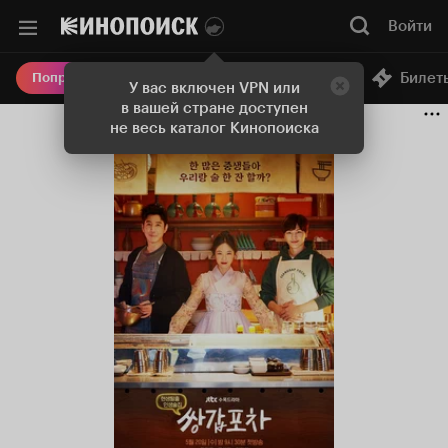
Войти
Онлайн-кинотеатр
Билет
Попробовать Плюс
У вас включен VPN или
в вашей стране доступен
не весь каталог Кинопоиска