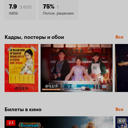
7.9
3 600
1
7.9
75%
IMDb
Полож. рецензии
Кадры, постеры и обои
Все
Билеты в кино
Все
Рейт
6.0
Рейтинг
2.1
Кино