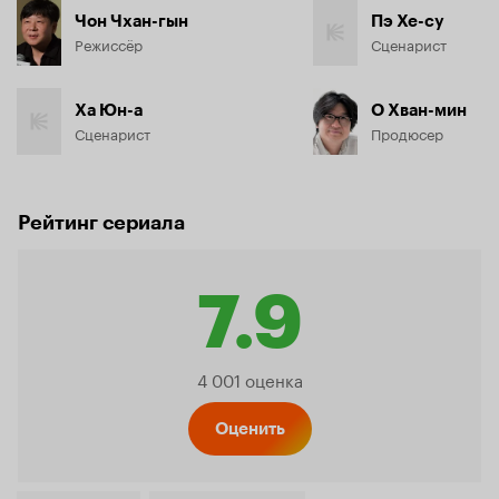
Чон Чхан-гын
Пэ Хе-су
Режиссёр
Сценарист
Ха Юн-а
О Хван-мин
Сценарист
Продюсер
Рейтинг сериала
7.9
Рейтинг
4 001 оценка
Кинопо
Оценить