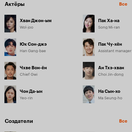
Актёры
Все
Хван Джон-ым
Пак Ха-на
Wol-joo
Song Mi-ran
Юк Сон-джэ
Пак Чу-хён
Han Gang-bae
Assistant manager
Чхве Вон-ён
Ан Тхэ-хван
Chief Gwi
Choi Jin-dong
Чон Да-ын
На Сын-хо
Yeo-rin
Ma Seung-ho
Создатели
Все