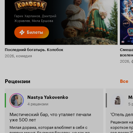
Кинопоиска
6.0
2.1
Гарик Харламов, Дмитрий
Журавлев, Мила Ершова
Билеты
Последний богатырь. Колобок
Смеша
2026, комедия
вселе
2026, 
Рецензии
Все
Nastya Yakovenko
М
4 рецензии
5 
Мистический бар, что уталяет печали
'Отель де
уже 500 лет
Рецензия на
Милая дорама, которая влюбляет в себя с
короткое пр
первых минут. Ее смысл банален, но как же
год после '