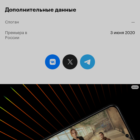
действительно достойное. Наверное, могут, но
не на этот раз: «Последствия» по уровню
Дополнительные данные
ничем не выделяются из бесконечной череды
сериалов федеральных каналов про разборки-
Слоган
—
отношения и прочее, единственное
преимущество - это сериал о сегодняшнем
Премьера в
3 июня 2020
России
дне, а не бесконечная ностальгия по навсегда
ушедшему прошлому. Сериал открывают
избыточно длинные титры, которые сами по
себе являются едва ли не лучшим, что вообще
есть в «Последствиях». Они весьма
художественно сняты, а заложенная в них идея
имеет очевидное родство со всем сериалом в
целом. Бесконечный заплыв пловца в бассейне
– это ясная как день метафора человеческой
жизни. Вода означает безграничные
возможности и свободу, но в условиях
бассейна свобода ограничена плавательными
дорожками, за которые никак нельзя
заплывать. Как и жизнь, которую каждый
творит сам, но действует в условиях
ограничений. Самый-самый финальный кадр
имеет прямую логическую связь с титрами, там
тоже есть вода, но другого свойства, и там есть
бесконечность и свобода, в отличие от