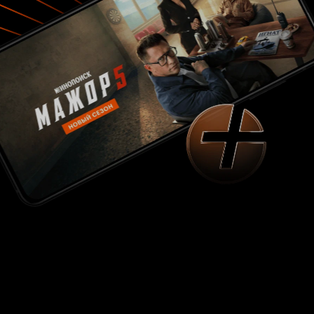
представленной картинки. Однако, несмотря
на удачные титры, интересное начальное
размышление, они практически никак не
связаны с происходящими в сериале
событиями, а автор делает конкретную
отсылку всего однажды за все восемь серий.
Невозможно объяснить, почему выбран
именно такой образ: в сериале нет героев-
пловцов, никто, вроде, особой страстью к
бассейну не пылает, а единственное появление
такого объекта в сериале касается одной из
героинь второго плана, что, очевидно,
случайно. Хорошая идея оказывается не до
конца раскрытой и не оптимально
использованной. «Последствия» - весьма
удачное название для сериала, номинально
посвященного завершению человеческой
жизни, расплате за когда-то совершенные
грехи. Синопсис предполагает концентрацию
на главном герое, а последствия – окончание
его поступков. Однако, то ли главный герой не
вышел достаточно ярким, то ли захотелось
раскрыть всех героев вообще, то ли серий не
хватило, но Андрею отчаянно не хватает
экранного времени, а, значит, сериал