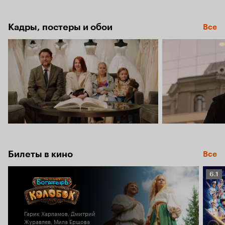
6.4
Кадры, постеры и обои
Все
Билеты в кино
Все
Рейт
6.1
Кино
6.1
Гарик Харламов, Дмитрий
Журавлев, Мила Ершова