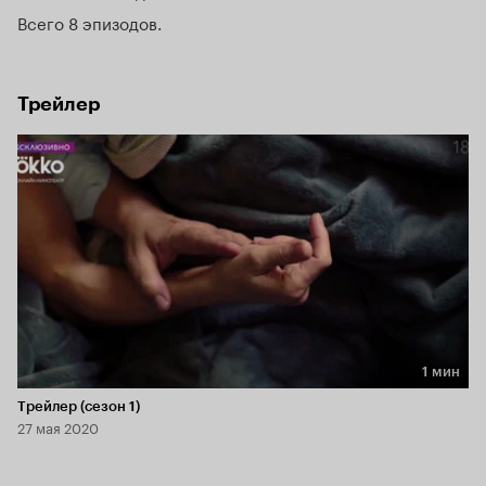
любит.
Всего 8 эпизодов
Трейлер
1 мин
Длительность 1 мин
Трейлер (сезон 1)
27 мая 2020