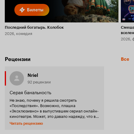
Билеты
Последний богатырь. Колобок
Смеша
2026, комедия
вселе
2026, 
Рецензии
Все
Nriel
92 рецензии
Серая банальность
Не знаю, почему я решила смотреть
«Последствия». Возможно, плашка
«Эксклюзивно» в выпустившем сериал онлайн-
кинотеатре. Может, это давало надежду, что в
условиях более свободного интернет-
Читать рецензию
распространения отечественные
кинематографисты могут снять что-то