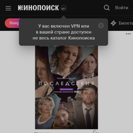
Войти
Онлайн-кинотеатр
Билет
Попробовать Плюс
У вас включен VPN или
в вашей стране доступен
не весь каталог Кинопоиска