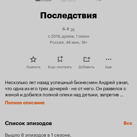
Последствия
2K
Рейтинг
6.4
Кинопоиска
с 2019, драма, 1 сезон
6.4
Россия, 48 мин, 16+
Оценить
Буду смотреть
Добавить
Еще
Несколько лет назад успешный бизнесмен Андрей узнал, 
что одна из его трех дочерей - не от него. Он развелся с 
женой и добился полной опеки над детьми, запретив 
бывшей жене приближаться к ним. Все шло хорошо, пока 
Полное описание
однажды Андрею не поставили страшный диагноз: у него 
рак, и жить ему осталось несколько месяцев. Он 
понимает, что девочкам нужна мать, иначе после его 
Список эпизодов
Все
смерти некому будет о них позаботиться. Андрей делает 
предложение своей девушке, но после этого случайно 
Вышло 8 эпизодов в 1 сезоне
встречает бывшую жену и понимает, что по-прежнему ее 