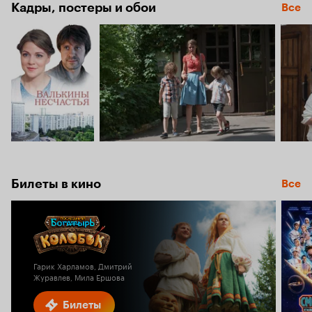
5.5
Кадры, постеры и обои
Все
Билеты в кино
Все
Гарик Харламов, Дмитрий
Журавлев, Мила Ершова
Билеты