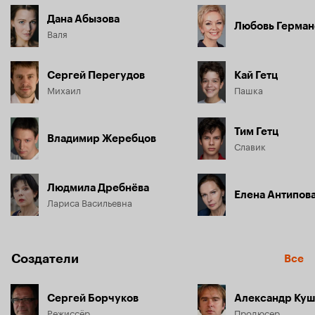
искусства. И в такой ситуации ей никак не обойтись без 
Дана Абызова
финансовой поддержка сына. Лариса Васильевна решает 
Любовь Герман
Валя
развести Михаила с Валей. Однако ее обман 
оборачивается трагедией.
Сергей Перегудов
Кай Гетц
Михаил
Пашка
Тим Гетц
Владимир Жеребцов
Славик
Людмила Дребнёва
Елена Антипов
Лариса Васильевна
Создатели
Все
Сергей Борчуков
Александр Куш
Режиссёр
Продюсер