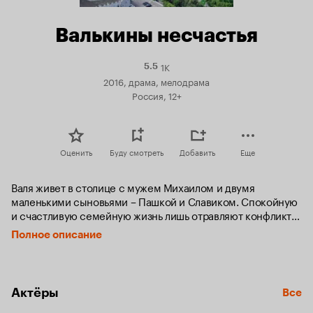
Валькины несчастья
1K
Рейтинг
5.5
Кинопоиска
2016, драма, мелодрама
5.5
Россия, 12+
Оценить
Буду смотреть
Добавить
Еще
Валя живет в столице с мужем Михаилом и двумя 
маленькими сыновьями – Пашкой и Славиком. Спокойную 
и счастливую семейную жизнь лишь отравляют конфликты 
с матерью Михаила - Ларисой Васильевной. Напряженные 
Полное описание
отношения со свекровью даже заставляют Валю и Михаила 
переехать из ее огромной квартиры в съемную.

Вскоре у Ларисы Васильевны поселяется молодой 
Актёры
Все
художник-авангардист, непризнанный гений Данила, 
которому она обещает помочь пробиться в мире 