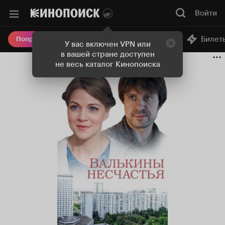
Войти
Онлайн-кинотеатр
Билет
Попробовать Плюс
У вас включен VPN или
в вашей стране доступен
не весь каталог Кинопоиска