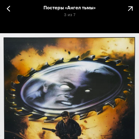
Постеры «Ангел тьмы»
3
из
7