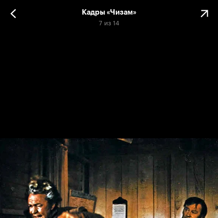
Кадры «Чизам»
7
из
14