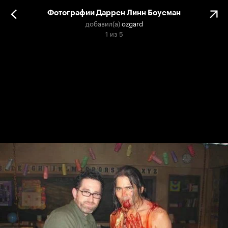
Фотографии Даррен Линн Боусман
добавил(а)
ozgard
1
из
5