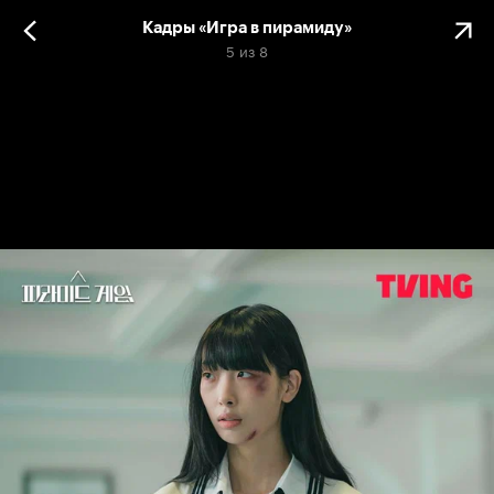
Кадры «Игра в пирамиду»
5
из
8