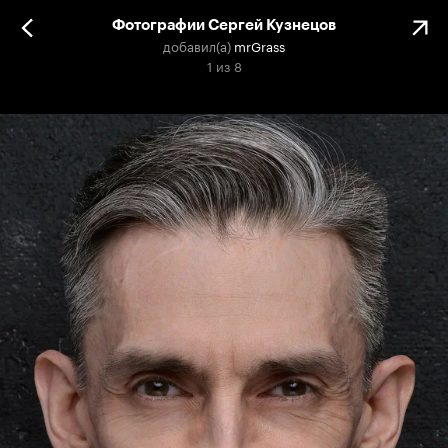
Фотографии Сергей Кузнецов
добавил(а)
mrGrass
1
из
8