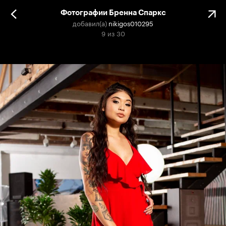
Фотографии Бренна Спаркс
добавил(а)
nikigos010295
9
из
30