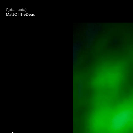
добавил(а)
MattOfTheDead