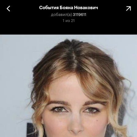
События Бояна Новакович
добавил(а)
3119611
1
из
21