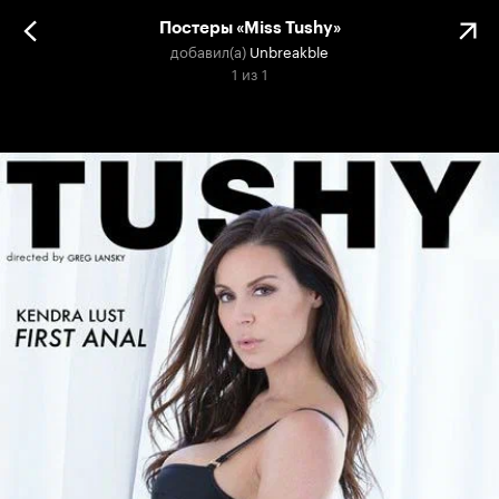
Постеры «Miss Tushy»
добавил(а)
Unbreakble
1
из
1