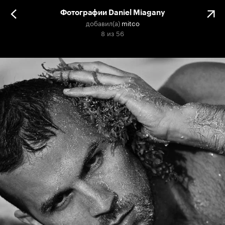
Фотографии Daniel Miagany
добавил(а)
mitco
8
из
56