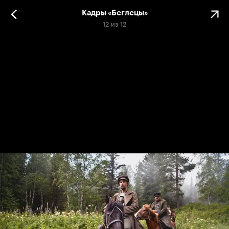
Кадры «Беглецы»
12
из
12