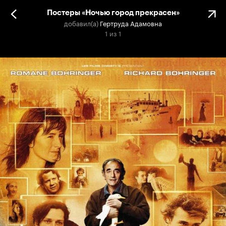
Постеры «Ночью город прекрасен»
добавил(а)
Гертруда Адамовна
1
из
1