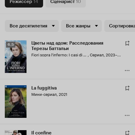
Режиссер
14
Сценарист
10
Все десятилетия
Все жанры
Сортировка
Цветы над адом: Расследования
Рейтинг
6.5
Терезы Баттальи
Кинопоиска
Fiori sopra l'inferno: I casi di Teresa Battaglia
,
Сериал, 2023–...
6.5
La fuggitiva
Мини-сериал, 2021
Il confine