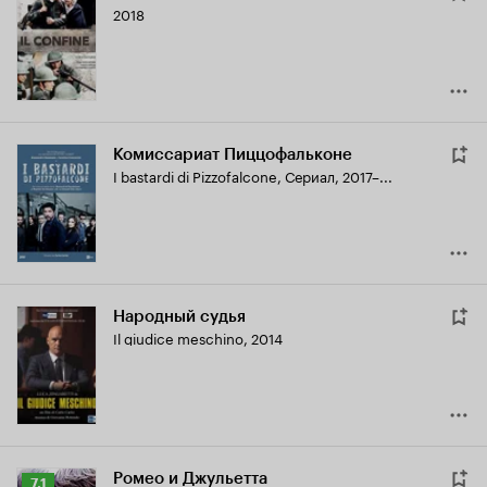
2018
Комиссариат Пиццофальконе
I bastardi di Pizzofalcone
,
Сериал, 2017–...
Народный судья
Il giudice meschino
,
2014
Ромео и Джульетта
Рейтинг
7.1