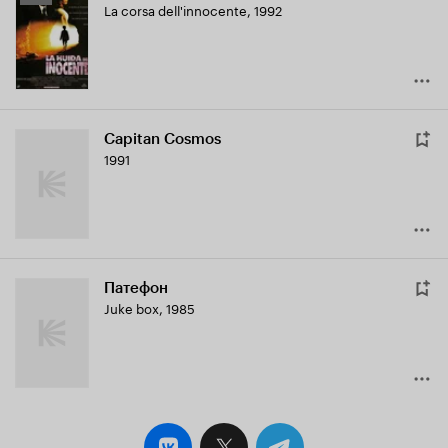
La corsa dell'innocente
,
1992
Кинопоиска
6.9
Capitan Cosmos
1991
Патефон
Juke box
,
1985