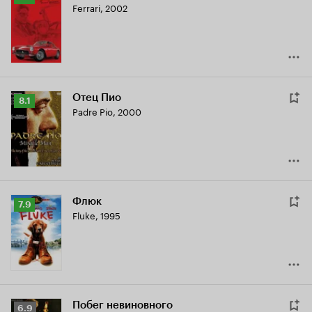
Ferrari
,
2002
Кинопоиска
7.7
Отец Пио
Рейтинг
8.1
Padre Pio
,
2000
Кинопоиска
8.1
Флюк
Рейтинг
7.9
Fluke
,
1995
Кинопоиска
7.9
Побег невиновного
Рейтинг
6.9