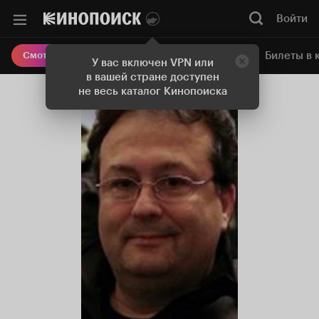
Войти
Онлайн-кинотеатр
Билеты в 
Смотреть кино
У вас включен VPN или
в вашей стране доступен
не весь каталог Кинопоиска