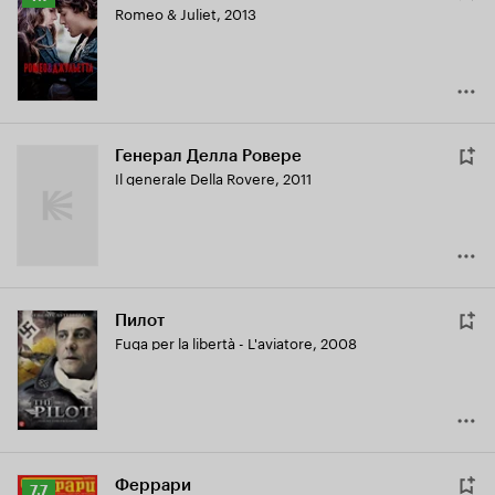
Romeo & Juliet
,
2013
Кинопоиска
7.1
Генерал Делла Ровере
Il generale Della Rovere
,
2011
Пилот
Fuga per la libertà - L'aviatore
,
2008
Феррари
Рейтинг
7.7