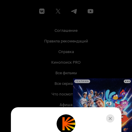
Соглашение
Правила рекомендаций
Справка
Кинопоиск PRO
Все фильмы
Все сериалы
РЕКЛАМА
Что посмотреть
Афиша
Музыка
Телепрограмма