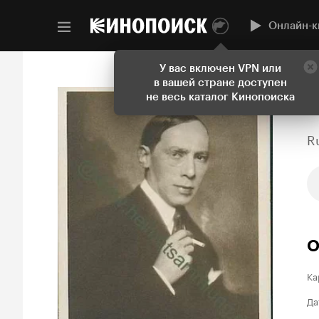
Онлайн-к
У вас включен VPN или
в вашей стране доступен
не весь каталог Кинопоиска
R
О
Ка
Да