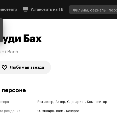
инотеатр
Установить на ТВ
Руди Бах
udi Bach
Любимая звезда
 персоне
рьера
Режиссер
,
Актер
,
Сценарист
,
Композитор
та рождения
20 января
,
1886
•
Козерог