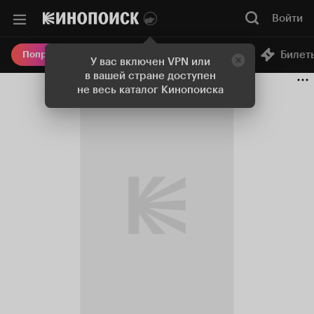
Войти
Онлайн-кинотеатр
Билет
Попробовать Плюс
У вас включен VPN или
в вашей стране доступен
не весь каталог Кинопоиска