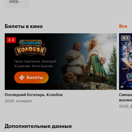
IMDb
Билеты в кино
Все
Рейт
6.1
Рейтинг
2.3
Кино
Кинопоиска
6.1
2.3
Гарик Харламов, Дмитрий
Журавлев, Мила Ершова
Билеты
Последний богатырь. Колобок
Смеша
2026, комедия
вселе
2026, 
Дополнительные данные