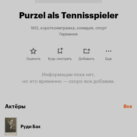
Purzel als Tennisspieler
1912, короткометражка, комедия, спорт
Германия
Оценить
Буду смотреть
Добавить
Еще
Информации пока нет,
но это временно — скоро все добавим.
Актёры
Все
Руди Бах