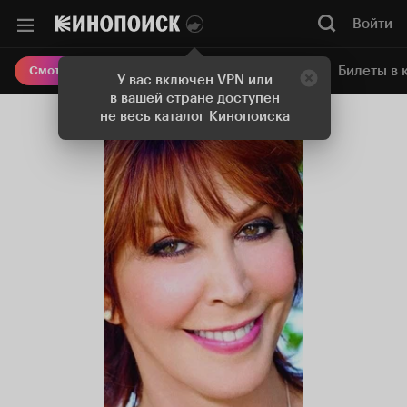
Войти
Онлайн-кинотеатр
Билеты в 
Смотреть кино
У вас включен VPN или
в вашей стране доступен
не весь каталог Кинопоиска