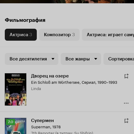
Фильмография
Актриса
3
Композитор
3
Актриса: играет сам
Все десятилетия
Все жанры
Сортировка
Дворец на озере
Ein Schloß am Wörthersee
,
Сериал, 1990–1993
Linda
Супермен
Рейтинг
7.0
Superman
,
1978
Кинопоиска
7th Reporter (в титрах: Su Shifrin)
7.0