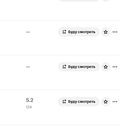
—
Буду смотреть
—
Буду смотреть
Рейтинг
124
5.2
Буду смотреть
124
Кинопоиска
оценки
5.2