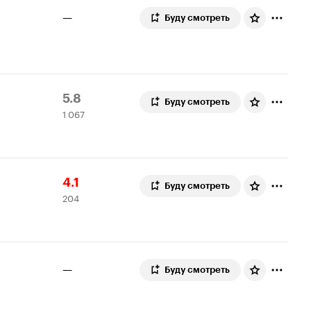
—
Буду смотреть
Рейтинг
1
5.8
Буду смотреть
1 067
Кинопоиска
067
5.8
оценок
Рейтинг
204
4.1
Буду смотреть
204
Кинопоиска
оценки
4.1
—
Буду смотреть