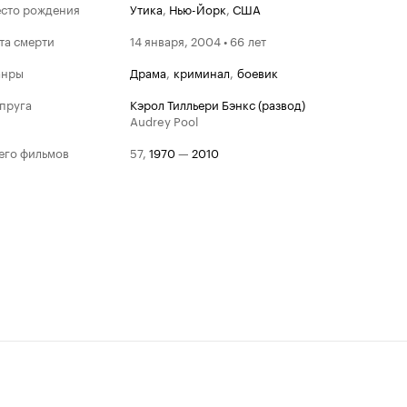
сто рождения
Утика
,
Нью-Йорк
,
США
та смерти
14 января, 2004 • 66 лет
анры
драма
,
криминал
,
боевик
пруга
Кэрол Тилльери Бэнкс (развод)
Audrey Pool
его фильмов
57
,
1970
—
2010