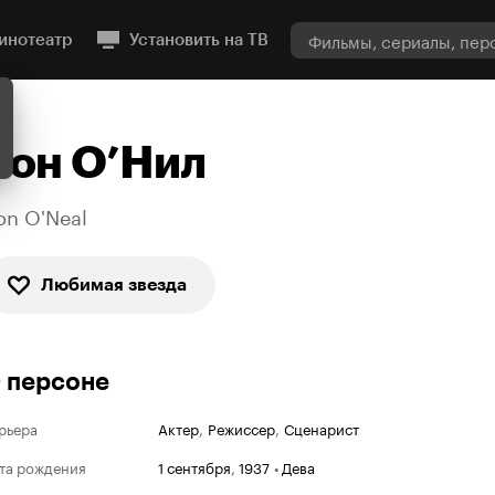
инотеатр
Установить на ТВ
Рон О’Нил
on O'Neal
Любимая звезда
 персоне
рьера
Актер
,
Режиссер
,
Сценарист
та рождения
1 сентября
,
1937
•
Дева