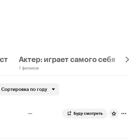
ст
Актер: играет самого себя
Акт
7 фильмов
2 фил
Сортировка по году
—
Буду смотреть