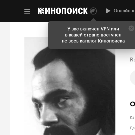
Онлайн-к
У вас включен VPN или
в вашей стране доступен
не весь каталог Кинопоиска
R
О
Ка
Да