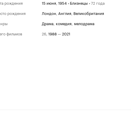
та рождения
15 июня
,
1954
•
Близнецы
•
72 года
сто рождения
Лондон
,
Англия
,
Великобритания
анры
драма
,
комедия
,
мелодрама
его фильмов
26
,
1988
—
2021