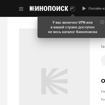
Онлайн-к
У вас включен VPN или
в вашей стране доступен
не весь каталог Кинопоиска
I
О
Ка
Ро