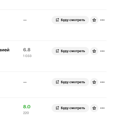
—
Буду смотреть
Рейтинг
1
зией
6.8
Буду смотреть
1 033
Кинопоиска
033
6.8
оценки
—
Буду смотреть
Рейтинг
220
8.0
Буду смотреть
220
Кинопоиска
оценок