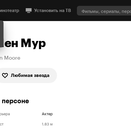
инотеатр
Установить на ТВ
Йен Мур
an Moore
Любимая звезда
 персоне
рьера
Актер
ст
1.83 м