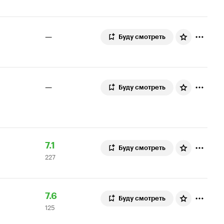
8.0
—
Буду смотреть
—
Буду смотреть
Рейтинг
227
7.1
Буду смотреть
227
Кинопоиска
оценок
7.1
Рейтинг
125
7.6
Буду смотреть
125
Кинопоиска
оценок
7.6