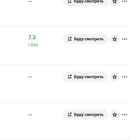
—
Буду смотреть
Рейтинг
1
7.3
Буду смотреть
1 893
Кинопоиска
893
7.3
оценки
—
Буду смотреть
—
Буду смотреть