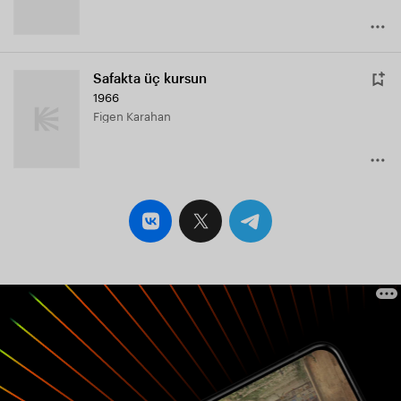
Safakta üç kursun
1966
Figen Karahan