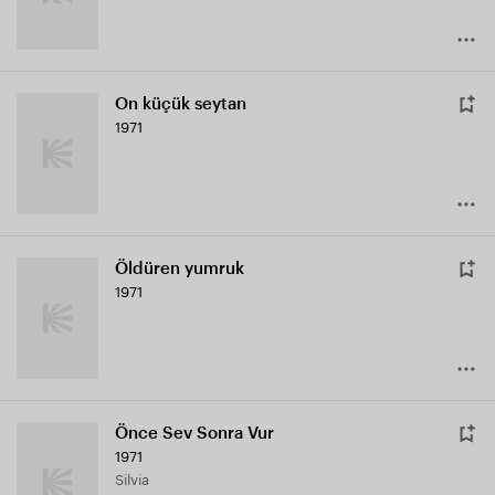
On küçük seytan
1971
Öldüren yumruk
1971
Önce Sev Sonra Vur
1971
Silvia