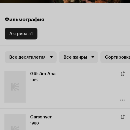
Фильмография
Актриса
51
Все десятилетия
Все жанры
Сортировка
Gülsüm Ana
1982
Garsonyer
1980