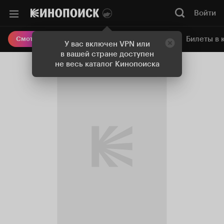
Войти
Онлайн-кинотеатр
Билеты в 
Смотреть кино
У вас включен VPN или
в вашей стране доступен
не весь каталог Кинопоиска