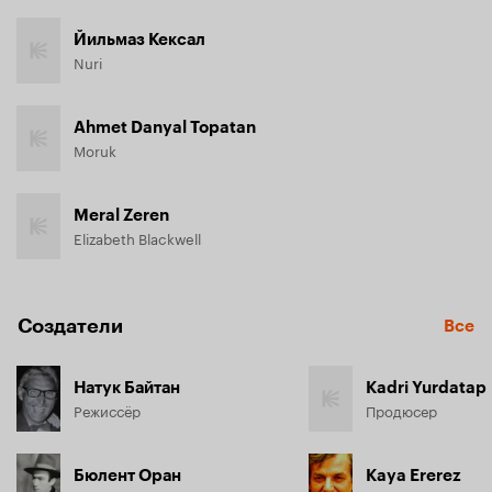
Йильмаз Кексал
Nuri
Ahmet Danyal Topatan
Moruk
Meral Zeren
Elizabeth Blackwell
Создатели
Все
Натук Байтан
Kadri Yurdatap
Режиссёр
Продюсер
Бюлент Оран
Kaya Ererez