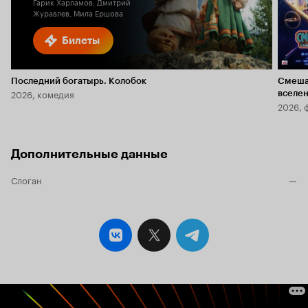
Гарик Харламов, Дмитрий
Журавлев, Мила Ершова
Билеты
Последний богатырь. Колобок
Смеша
2026, комедия
вселе
2026, 
Дополнительные данные
Слоган
—