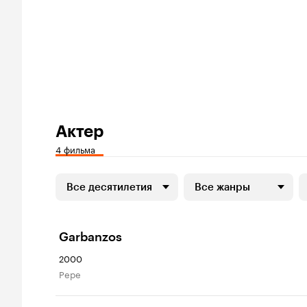
Актер
4 фильма
Все десятилетия
Все жанры
Garbanzos
2000
Pepe