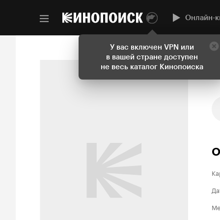
Онлайн-к
У вас включен VPN или
в вашей стране доступен
не весь каталог Кинопоиска
О
Ка
Да
Ме