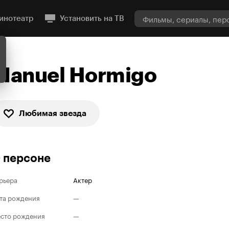
инотеатр
Установить на ТВ
Manuel Hormigo
Любимая звезда
 персоне
рьера
Актер
та рождения
—
сто рождения
—