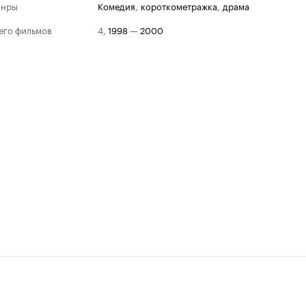
анры
комедия
,
короткометражка
,
драма
его фильмов
4
,
1998
—
2000