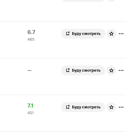
Рейтинг
465
6.7
Буду смотреть
465
Кинопоиска
оценок
6.7
—
Буду смотреть
Рейтинг
451
7.1
Буду смотреть
451
Кинопоиска
оценка
7.1