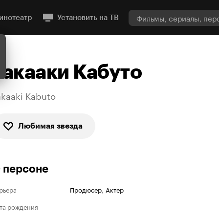
инотеатр
Установить на ТВ
Такааки Кабуто
akaaki Kabuto
Любимая звезда
 персоне
рьера
Продюсер
,
Актер
та рождения
—