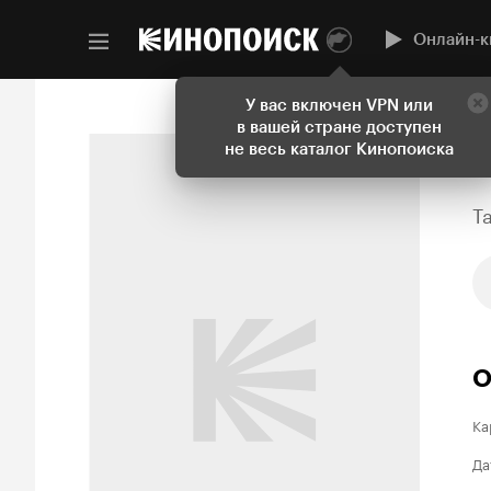
Онлайн-к
У вас включен VPN или
в вашей стране доступен
не весь каталог Кинопоиска
T
О
Ка
Да