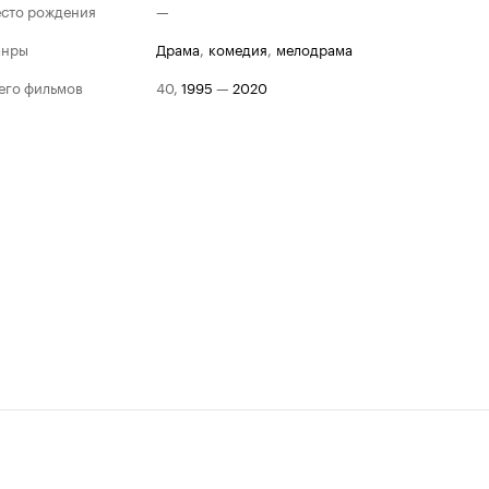
сто рождения
—
анры
драма
,
комедия
,
мелодрама
его фильмов
40
,
1995
—
2020