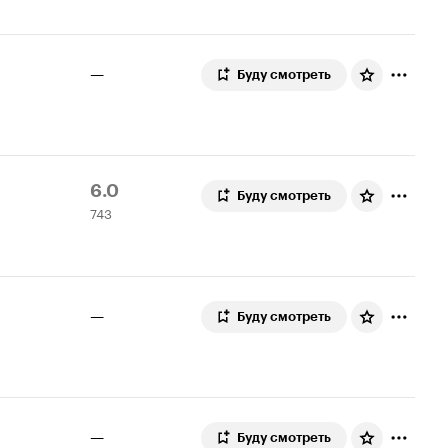
—
Буду смотреть
Рейтинг
743
6.0
Буду смотреть
743
Кинопоиска
оценки
6.0
—
Буду смотреть
—
Буду смотреть