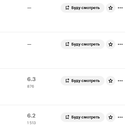
—
Буду смотреть
—
Буду смотреть
Рейтинг
876
6.3
Буду смотреть
876
Кинопоиска
оценок
6.3
Рейтинг
1
6.2
Буду смотреть
1 513
Кинопоиска
513
6.2
оценок