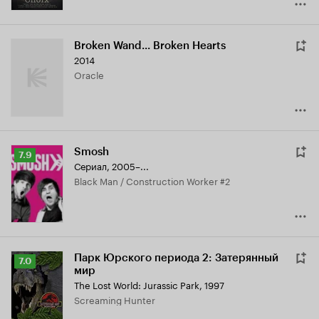
Broken Wand... Broken Hearts
2014
Oracle
Smosh
Рейтинг
7.9
Сериал, 2005–...
Кинопоиска
Black Man / Construction Worker #2
7.9
Парк Юрского периода 2: Затерянный
Рейтинг
7.0
мир
Кинопоиска
The Lost World: Jurassic Park
,
1997
7.0
Screaming Hunter