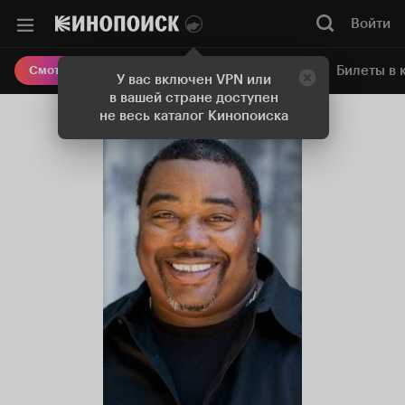
Войти
Онлайн-кинотеатр
Билеты в 
Смотреть кино
У вас включен VPN или
в вашей стране доступен
не весь каталог Кинопоиска