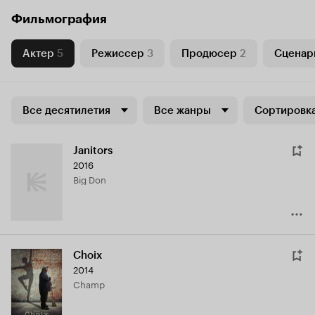
Фильмография
Актер
5
Режиссер
3
Продюсер
2
Сценар
Все десятилетия
Все жанры
Сортировка
Janitors
2016
Big Don
Choix
2014
Champ