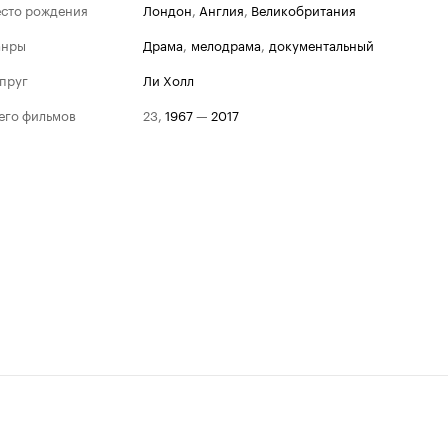
сто рождения
Лондон
,
Англия
,
Великобритания
анры
драма
,
мелодрама
,
документальный
пруг
Ли Холл
его фильмов
23
,
1967
—
2017