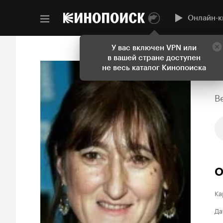
Онлайн-к
У вас включен VPN или
в вашей стране доступен
не весь каталог Кинопоиска
B
О
Ка
Да