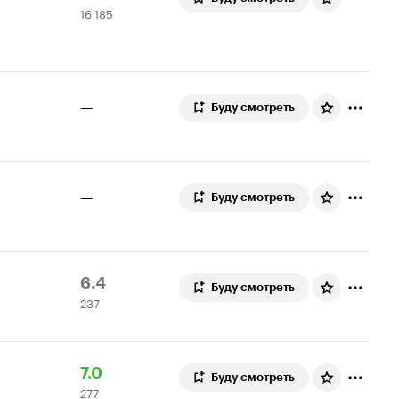
16 185
Кинопоиска
185
7.8
оценок
—
Буду смотреть
—
Буду смотреть
Рейтинг
237
6.4
Буду смотреть
237
Кинопоиска
оценок
6.4
Рейтинг
277
7.0
Буду смотреть
277
Кинопоиска
оценок