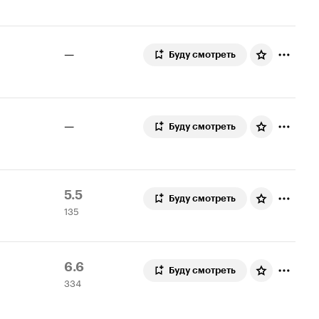
7.0
—
Буду смотреть
—
Буду смотреть
Рейтинг
135
5.5
Буду смотреть
135
Кинопоиска
оценок
5.5
Рейтинг
334
6.6
Буду смотреть
334
Кинопоиска
оценки
6.6