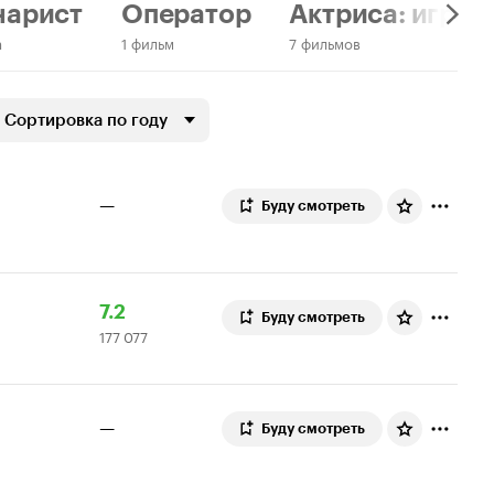
нарист
Оператор
Актриса: играе
а
1 фильм
7 фильмов
Сортировка по году
—
Буду смотреть
Рейтинг
177
7.2
Буду смотреть
177 077
Кинопоиска
077
7.2
оценок
—
Буду смотреть