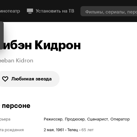
инотеатр
Установить на ТВ
Бибэн Кидрон
eeban Kidron
Любимая звезда
 персоне
рьера
Режиссер
,
Продюсер
,
Сценарист
,
Оператор
та рождения
2 мая
,
1961
•
Телец
•
65 лет