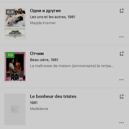
Одни и другие
Рейтинг
6.9
Les uns et les autres
,
1981
Кинопоиска
Magda Kremer
6.9
Отчим
Рейтинг
7.0
Beau-père
,
1981
Кинопоиска
La maîtresse de maison (anniversaire) (в титрах: Macha Meril)
7.0
Le bonheur des tristes
1981
Madeleine