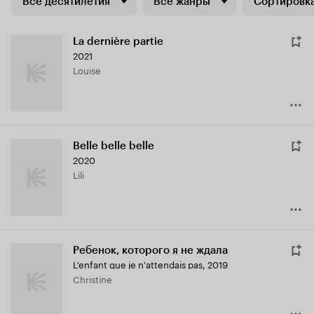
Все десятилетия
Все жанры
Сортировка
La dernière partie
2021
Louise
Belle belle belle
2020
Lili
Ребенок, которого я не ждала
L'enfant que je n'attendais pas
,
2019
Christine