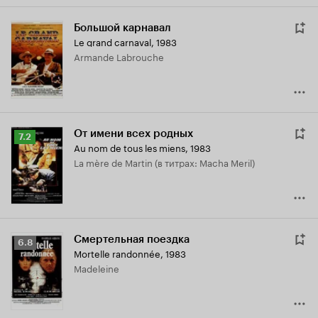
Большой карнавал
Le grand carnaval
,
1983
Armande Labrouche
От имени всех родных
Рейтинг
7.2
Au nom de tous les miens
,
1983
Кинопоиска
La mère de Martin (в титрах: Macha Meril)
7.2
Смертельная поездка
Рейтинг
6.8
Mortelle randonnée
,
1983
Кинопоиска
Madeleine
6.8