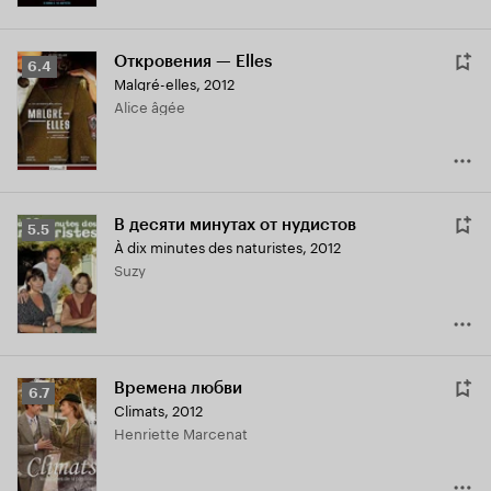
Откровения — Elles
Рейтинг
6.4
Malgré-elles
,
2012
Кинопоиска
Alice âgée
6.4
В десяти минутах от нудистов
Рейтинг
5.5
À dix minutes des naturistes
,
2012
Кинопоиска
Suzy
5.5
Времена любви
Рейтинг
6.7
Climats
,
2012
Кинопоиска
Henriette Marcenat
6.7