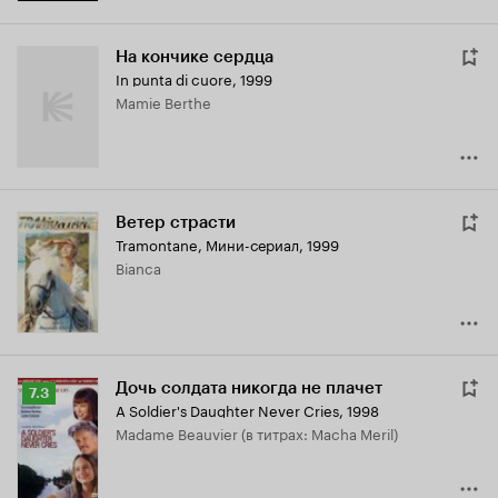
На кончике сердца
In punta di cuore
,
1999
Mamie Berthe
Ветер страсти
Tramontane
,
Мини-сериал, 1999
Bianca
Дочь солдата никогда не плачет
Рейтинг
7.3
A Soldier's Daughter Never Cries
,
1998
Кинопоиска
Madame Beauvier (в титрах: Macha Meril)
7.3