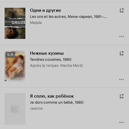
Одни и другие
Les uns et les autres
,
Мини-сериал, 1981–...
Magda
Нежные кузины
Рейтинг
5.9
Tendres cousines
,
1980
Кинопоиска
Agnès (в титрах: Macha Meril)
5.9
Я сплю, как ребёнок
Je dors comme un bébé
,
1980
Jeanne