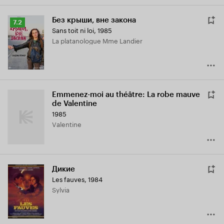
Без крыши, вне закона
Рейтинг
7.2
Sans toit ni loi
,
1985
Кинопоиска
La platanologue Mme Landier
7.2
Emmenez-moi au théâtre: La robe mauve
de Valentine
1985
Valentine
Дикие
Les fauves
,
1984
Sylvia