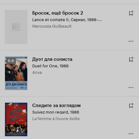
Бросок, ещё бросок 2
Lance et compte II
,
Сериал, 1988–...
Maroussia Guilbeault
Дуэт для солиста
Рейтинг
6.6
Duet for One
,
1986
Кинопоиска
Anya
6.6
Следите за взглядом
Suivez mon regard
,
1986
La femme à l'ouvre-boîte