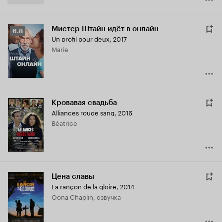
Мистер Штайн идёт в онлайн
Рейтинг
6.8
Un profil pour deux
,
2017
Кинопоиска
Marie
6.8
Кровавая свадьба
Alliances rouge sang
,
2016
Béatrice
Цена славы
La rançon de la gloire
,
2014
Oona Chaplin, озвучка