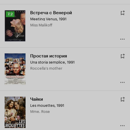
Встреча с Венерой
Рейтинг
7.2
Meeting Venus
,
1991
Кинопоиска
Miss Malikoff
7.2
Простая история
Una storia semplice
,
1991
Roccella's mother
Чайки
Les mouettes
,
1991
Mme. Rose