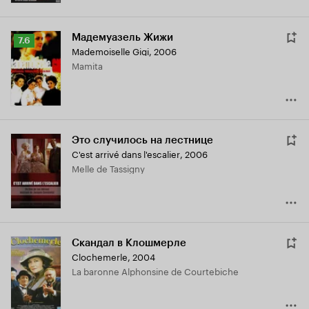
Мадемуазель Жижи
Рейтинг
7.6
Mademoiselle Gigi
,
2006
Кинопоиска
Mamita
7.6
Это случилось на лестнице
C'est arrivé dans l'escalier
,
2006
Melle de Tassigny
Скандал в Клошмерле
Clochemerle
,
2004
La baronne Alphonsine de Courtebiche