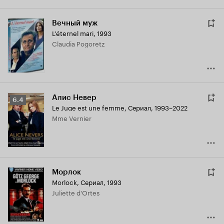
Вечный муж
L'éternel mari
,
1993
Claudia Pogoretz
Алис Невер
Рейтинг
6.4
Le Juge est une femme
,
Сериал, 1993–2022
Кинопоиска
Mme Vernier
6.4
Морлок
Morlock
,
Сериал, 1993
Juliette d'Ortes