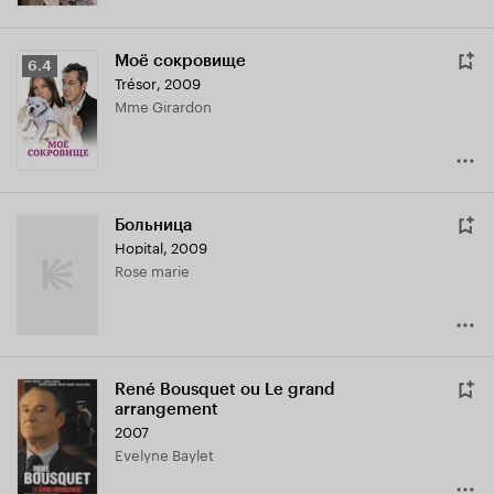
Моё сокровище
Рейтинг
6.4
Trésor
,
2009
Кинопоиска
Mme Girardon
6.4
Больница
Hopital
,
2009
Rose marie
René Bousquet ou Le grand
arrangement
2007
Evelyne Baylet