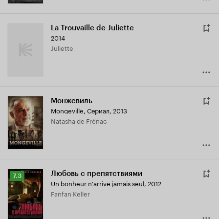
La Trouvaille de Juliette
2014
Juliette
Монжевиль
Mongeville
,
Сериал, 2013
Natasha de Frénac
Любовь с препятствиями
Рейтинг
7.3
Un bonheur n'arrive jamais seul
,
2012
Кинопоиска
Fanfan Keller
7.3