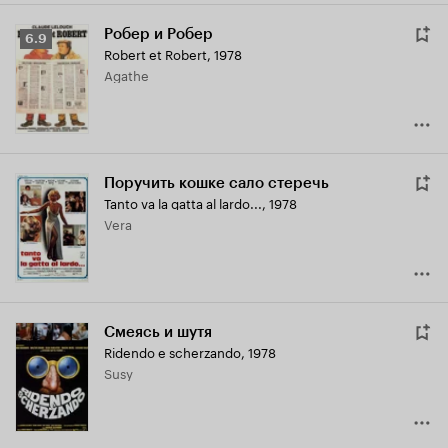
Робер и Робер
Рейтинг
6.9
Robert et Robert
,
1978
Кинопоиска
Agathe
6.9
Поручить кошке сало стеречь
Tanto va la gatta al lardo...
,
1978
Vera
Смеясь и шутя
Ridendo e scherzando
,
1978
Susy