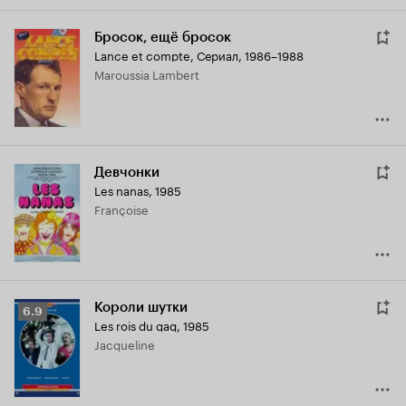
Бросок, ещё бросок
Lance et compte
,
Сериал, 1986–1988
Maroussia Lambert
Девчонки
Les nanas
,
1985
Françoise
Короли шутки
Рейтинг
6.9
Les rois du gag
,
1985
Кинопоиска
Jacqueline
6.9