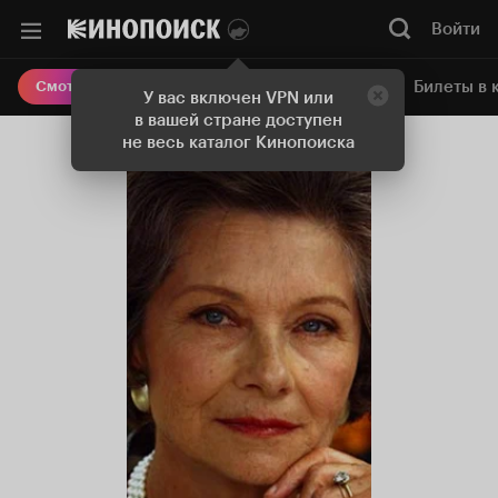
Войти
Онлайн-кинотеатр
Билеты в 
Смотреть кино
У вас включен VPN или
в вашей стране доступен
не весь каталог Кинопоиска