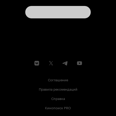
Соглашение
Правила рекомендаций
Справка
Кинопоиск PRO