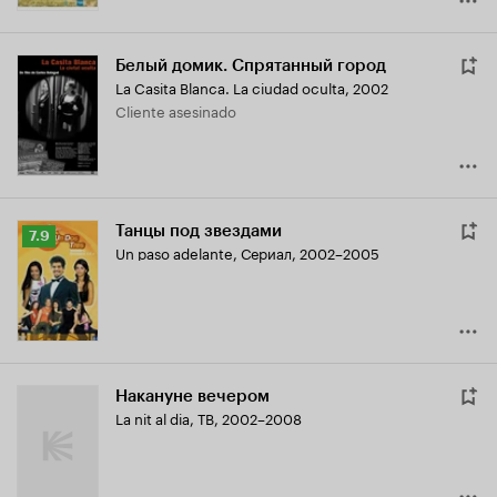
Белый домик. Спрятанный город
La Casita Blanca. La ciudad oculta
,
2002
Cliente asesinado
Танцы под звездами
Рейтинг
7.9
Un paso adelante
,
Сериал, 2002–2005
Кинопоиска
7.9
Накануне вечером
La nit al dia
,
ТВ, 2002–2008