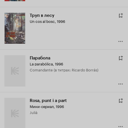
Труп в лесу
Un cos al bosc
,
1996
Парабола
La parabólica
,
1996
Comandante (в титрах: Ricardo Borrás)
Rosa, punt i a part
Мини-сериал, 1996
Julià