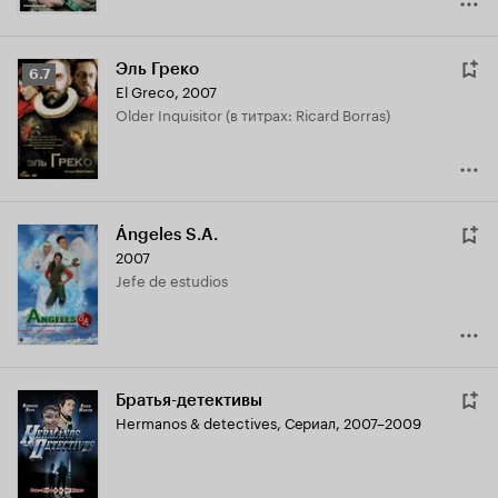
Эль Греко
Рейтинг
6.7
El Greco
,
2007
Кинопоиска
Older Inquisitor (в титрах: Ricard Borras)
6.7
Ángeles S.A.
2007
Jefe de estudios
Братья-детективы
Hermanos & detectives
,
Сериал, 2007–2009