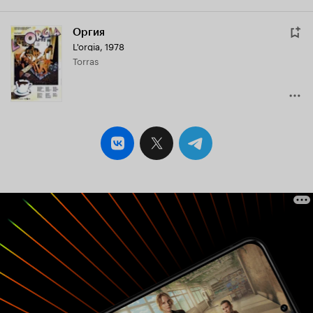
Оргия
L'orgia
,
1978
Torras