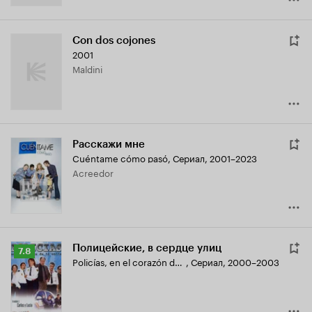
Con dos cojones
2001
Maldini
Расскажи мне
Cuéntame cómo pasó
,
Сериал, 2001–2023
Acreedor
Полицейские, в сердце улиц
Рейтинг
7.8
Policías, en el corazón de la calle
,
Сериал, 2000–2003
Кинопоиска
7.8