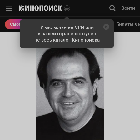
Войти
Онлайн-кинотеатр
Билеты в 
Смотреть кино
У вас включен VPN или
в вашей стране доступен
не весь каталог Кинопоиска