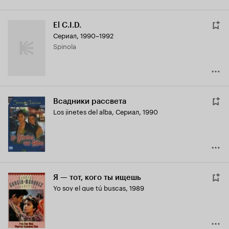
El C.I.D.
Сериал, 1990–1992
Spinola
Всадники рассвета
Los jinetes del alba
,
Сериал, 1990
Я — тот, кого ты ищешь
Yo soy el que tú buscas
,
1989