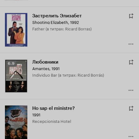
Застрелить Элизабет
Shooting Elizabeth
,
1992
Father (в титрах: Ricard Borras)
Любовники
Рейтинг
6.9
Amantes
,
1991
Кинопоиска
Individuo Bar (в титрах: Ricard Borrás)
6.9
Ho sap el ministre?
1991
Recepcionista Hotel