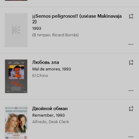
¡¡Semos peligrosos!! (uséase Makinavaja
2)
1993
(в титрах: Ricard Borrás)
Любовь зла
Mal de amores
,
1993
El Chino
Двойной обман
Remember
,
1993
Alfredo, Desk Clerk