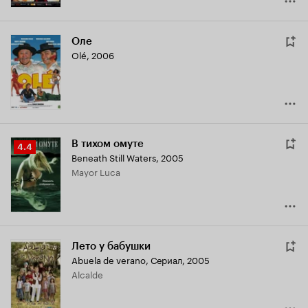
Оле
Olé
,
2006
В тихом омуте
Рейтинг
4.4
Beneath Still Waters
,
2005
Кинопоиска
Mayor Luca
4.4
Лето у бабушки
Abuela de verano
,
Сериал, 2005
Alcalde