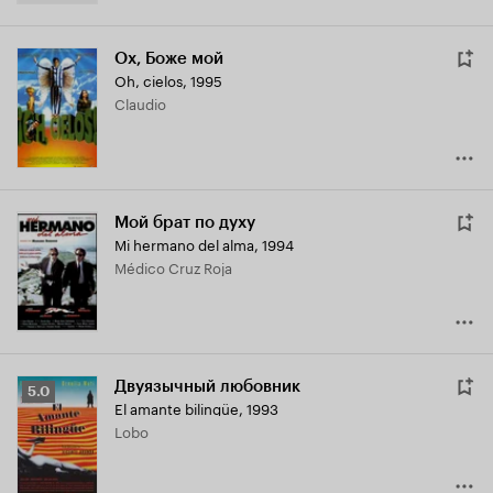
Ох, Боже мой
Oh, cielos
,
1995
Claudio
Мой брат по духу
Mi hermano del alma
,
1994
Médico Cruz Roja
Двуязычный любовник
Рейтинг
5.0
El amante bilingüe
,
1993
Кинопоиска
Lobo
5.0