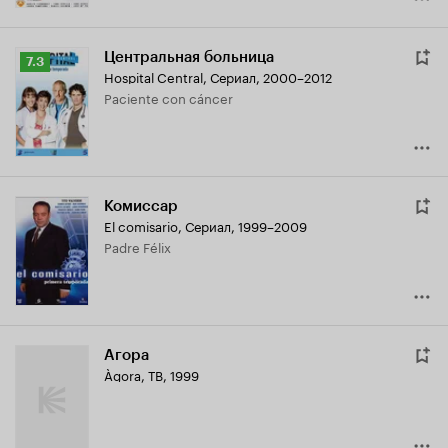
Центральная больница
Рейтинг
7.3
Hospital Central
,
Сериал, 2000–2012
Кинопоиска
Paciente con cáncer
7.3
Комиссар
El comisario
,
Сериал, 1999–2009
Padre Félix
Агора
Àgora
,
ТВ, 1999