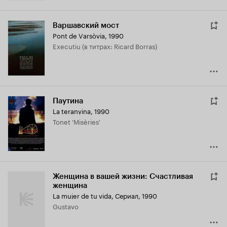
Варшавский мост
Pont de Varsòvia
,
1990
Executiu (в титрах: Ricard Borras)
Паутина
La teranyina
,
1990
Tonet 'Misèries'
Женщина в вашей жизни: Счастливая
женщина
La mujer de tu vida
,
Сериал, 1990
Gustavo