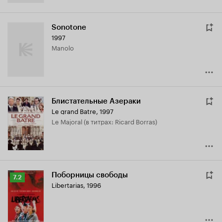
Sonotone
1997
Manolo
Блистательные Азераки
Le grand Batre
,
1997
Le Majoral (в титрах: Ricard Borras)
Поборницы свободы
Рейтинг
7.2
Libertarias
,
1996
Кинопоиска
7.2